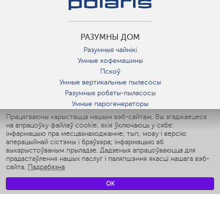
РАЗУМНЫ ДОМ
Разумныя чайнікі
Умные кофемашины
Пскоў
Умные вертикальные пылесосы
Разумныя робаты-пыласосы
Умные парогенераторы
Умные утюги
Працягваючы карыстацца нашым вэб-сайтам, Вы згаджаецеся
на апрацоўку файлаў cookie, якія ўключаюць у сябе:
Умные аэрогрили
інфармацыю пра месцазнаходжанне; тып, мову і версію
Умные мультиварки
аперацыйнай сістэмы і браўзэра; інфармацыю аб
Умные блендеры
выкарыстоўваным прыладзе. Дадзеныя апрацоўваюцца для
Разумныя ўвільгатняльнікі
прадастаўлення нашых паслуг і паляпшэння якасці нашага вэб-
сайта.
Падрабязна
Умные вентиляторы
Умные ирригаторы
OK
Разумныя падлогавыя шалі
Умные роботы-мойщики окон
Разумныя мультиварки