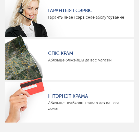
ГАРАНТЫЯ І СЭРВІС
Гарантыйнае і сэрвіснае абслугоўванне
СПІС КРАМ
Абярыце бліжэйшы да вас магазін
ІНТЭРНЭТ КРАМА
Абярыце неабходны тавар для вашага
дома