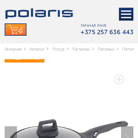
ГАРАЧАЯ ЛІНІЯ
+375 257 636 443
Галоўная
Каталог
Посуд
Па тыпах
Патэльні
Патэльн
3 ГАДЫ ГАРАНТЫІ