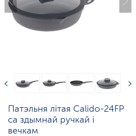
Патэльня літая Calido-24FP
са здымнай ручкай і
вечкам