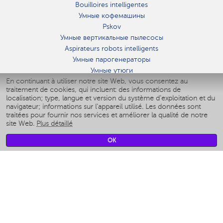
Bouilloires intelligentes
Умные кофемашины
Pskov
Умные вертикальные пылесосы
Aspirateurs robots intelligents
Умные парогенераторы
Умные утюги
En continuant à utiliser notre site Web, vous consentez au
Умные аэрогрили
traitement de cookies, qui incluent: des informations de
Умные мультиварки
localisation; type, langue et version du système d'exploitation et du
Умные блендеры
navigateur; informations sur l'appareil utilisé. Les données sont
Humidificateurs intelligents
traitées pour fournir nos services et améliorer la qualité de notre
site Web.
Plus détaillé
Умные вентиляторы
Умные ирригаторы
OK
Pèse-personne intelligent
Умные роботы-мойщики окон
Multicuiseur intelligent
Мерч Polaris IQ Home
CLIMAT
Humidificateurs