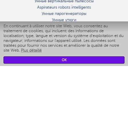
Умные вертикальные пылесосы
Aspirateurs robots intelligents
Умные парогенераторы
Умные утюги
En continuant à utiliser notre site Web, vous consentez au
Умные аэрогрили
traitement de cookies, qui incluent: des informations de
Умные мультиварки
localisation; type, langue et version du système d'exploitation et du
Умные блендеры
navigateur; informations sur l'appareil utilisé. Les données sont
Humidificateurs intelligents
traitées pour fournir nos services et améliorer la qualité de notre
site Web.
Plus détaillé
Умные вентиляторы
Умные ирригаторы
OK
Pèse-personne intelligent
Умные роботы-мойщики окон
Multicuiseur intelligent
Мерч Polaris IQ Home
CLIMAT
Humidificateurs
Ventilateurs
Filtre a air
APPAREILS DE CUISINE