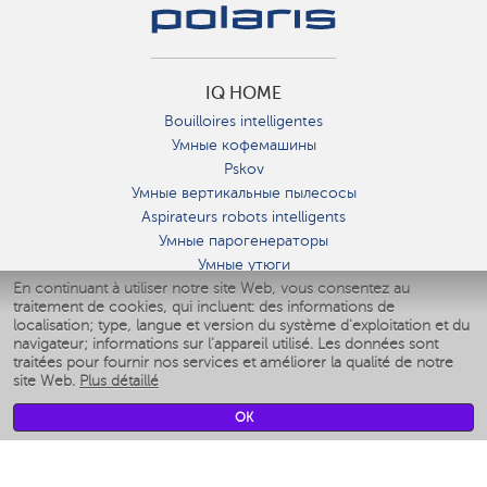
IQ HOME
Bouilloires intelligentes
Умные кофемашины
Pskov
Умные вертикальные пылесосы
Aspirateurs robots intelligents
Умные парогенераторы
Умные утюги
En continuant à utiliser notre site Web, vous consentez au
Умные аэрогрили
traitement de cookies, qui incluent: des informations de
Умные мультиварки
localisation; type, langue et version du système d'exploitation et du
Умные блендеры
navigateur; informations sur l'appareil utilisé. Les données sont
Humidificateurs intelligents
traitées pour fournir nos services et améliorer la qualité de notre
site Web.
Plus détaillé
Умные вентиляторы
Умные ирригаторы
OK
Pèse-personne intelligent
Умные роботы-мойщики окон
Multicuiseur intelligent