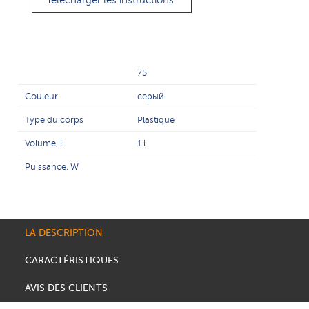
Télécharger les instructions
75
Couleur
серый
Type du corps
Plastique
Volume, l
1 l
Puissance, W
LA DESCRIPTION
CARACTÉRISTIQUES
AVIS DES CLIENTS