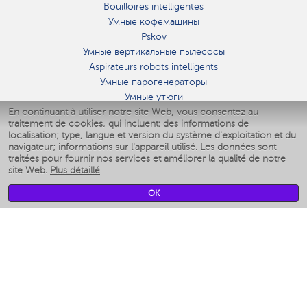
Bouilloires intelligentes
Умные кофемашины
Pskov
Умные вертикальные пылесосы
Aspirateurs robots intelligents
Умные парогенераторы
Умные утюги
En continuant à utiliser notre site Web, vous consentez au
Умные аэрогрили
traitement de cookies, qui incluent: des informations de
Умные мультиварки
localisation; type, langue et version du système d'exploitation et du
Умные блендеры
navigateur; informations sur l'appareil utilisé. Les données sont
Humidificateurs intelligents
traitées pour fournir nos services et améliorer la qualité de notre
site Web.
Plus détaillé
Умные вентиляторы
Умные ирригаторы
OK
Pèse-personne intelligent
Умные роботы-мойщики окон
Multicuiseur intelligent
Мерч Polaris IQ Home
CLIMAT
Humidificateurs