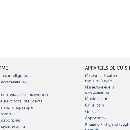
OME
APPAREILS DE CUIS
ires intelligentes
Machines à café et
moulins à café
 кофемашины
Измельчение и
смешивание
 вертикальные пылесосы
Multicuiseur
teurs robots intelligents
Grille-pain
 парогенераторы
Grilles
 утюги
Аэрогрили
 аэрогрили
Khujand / Khujand (Sugh
 мультиварки
region).