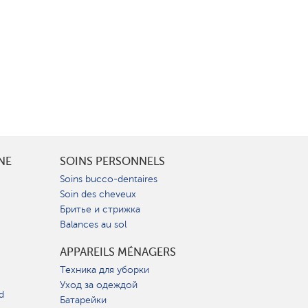
INE
SOINS PERSONNELS
Soins bucco-dentaires
Soin des cheveux
Бритье и стрижка
Balances au sol
APPAREILS MÉNAGERS
Техника для уборки
Уход за одеждой
d
Батарейки