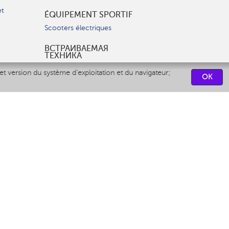
et
ÉQUIPEMENT SPORTIF
Scooters électriques
ВСТРАИВАЕМАЯ
ТЕХНИКА
Вытяжки
et version du système d'exploitation et du navigateur;
OK
Варочные панели
Духовые шкафы
Посудомоечные машины
CENTRES DE SERVICES
СВЯЗАТЬСЯ С НАМИ