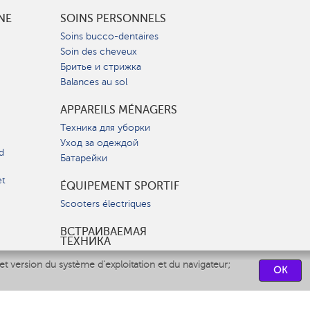
INE
SOINS PERSONNELS
Soins bucco-dentaires
Soin des cheveux
Бритье и стрижка
Balances au sol
APPAREILS MÉNAGERS
Техника для уборки
Уход за одеждой
d
Батарейки
et
ÉQUIPEMENT SPORTIF
Scooters électriques
ВСТРАИВАЕМАЯ
ТЕХНИКА
Вытяжки
et version du système d'exploitation et du navigateur;
OK
Варочные панели
Духовые шкафы
Посудомоечные машины