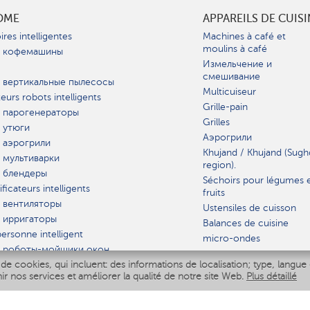
OME
APPAREILS DE CUIS
ires intelligentes
Machines à café et
moulins à café
 кофемашины
Измельчение и
смешивание
 вертикальные пылесосы
Multicuiseur
teurs robots intelligents
Grille-pain
 парогенераторы
Grilles
 утюги
Аэрогрили
 аэрогрили
Khujand / Khujand (Sugh
 мультиварки
region).
 блендеры
Séchoirs pour légumes 
ficateurs intelligents
fruits
 вентиляторы
Ustensiles de cuisson
 ирригаторы
Balances de cuisine
ersonne intelligent
micro-ondes
 роботы-мойщики окон
de cookies, qui incluent: des informations de localisation; type, langue 
iseur intelligent
VAISSELLE
nir nos services et améliorer la qualité de notre site Web.
Plus détaillé
Polaris IQ Home
AT