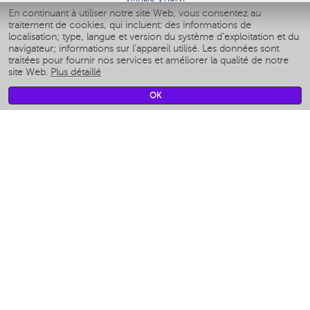
En continuant à utiliser notre site Web, vous consentez au
Умные аэрогрили
traitement de cookies, qui incluent: des informations de
Умные мультиварки
localisation; type, langue et version du système d'exploitation et du
Умные блендеры
navigateur; informations sur l'appareil utilisé. Les données sont
Humidificateurs intelligents
traitées pour fournir nos services et améliorer la qualité de notre
site Web.
Plus détaillé
Умные вентиляторы
Умные ирригаторы
OK
Pèse-personne intelligent
Умные роботы-мойщики окон
Multicuiseur intelligent
Мерч Polaris IQ Home
CLIMAT
Humidificateurs
Ventilateurs
Filtre a air
APPAREILS DE CUISINE
Machines à café et moulins à café
Измельчение и смешивание
Multicuiseur