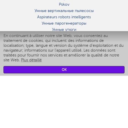
Pskov
Умные вертикальные пылесосы
Aspirateurs robots intelligents
Умные парогенераторы
Умные утюги
En continuant à utiliser notre site Web, vous consentez au
Умные аэрогрили
traitement de cookies, qui incluent: des informations de
Умные мультиварки
localisation; type, langue et version du système d'exploitation et du
Умные блендеры
navigateur; informations sur l'appareil utilisé. Les données sont
Humidificateurs intelligents
traitées pour fournir nos services et améliorer la qualité de notre
site Web.
Plus détaillé
Умные вентиляторы
Умные ирригаторы
OK
Pèse-personne intelligent
Умные роботы-мойщики окон
Multicuiseur intelligent
Мерч Polaris IQ Home
CLIMAT
Humidificateurs
Ventilateurs
Filtre a air