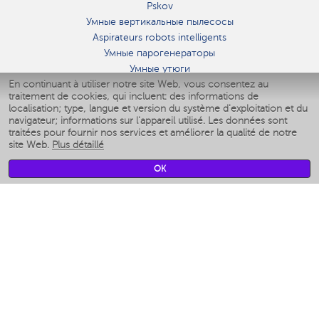
Pskov
Умные вертикальные пылесосы
Aspirateurs robots intelligents
Умные парогенераторы
Умные утюги
En continuant à utiliser notre site Web, vous consentez au
Умные аэрогрили
traitement de cookies, qui incluent: des informations de
Умные мультиварки
localisation; type, langue et version du système d'exploitation et du
Умные блендеры
navigateur; informations sur l'appareil utilisé. Les données sont
Humidificateurs intelligents
traitées pour fournir nos services et améliorer la qualité de notre
site Web.
Plus détaillé
Умные вентиляторы
Умные ирригаторы
OK
Pèse-personne intelligent
Умные роботы-мойщики окон
Multicuiseur intelligent
Мерч Polaris IQ Home
CLIMAT
Humidificateurs
Ventilateurs
Filtre a air