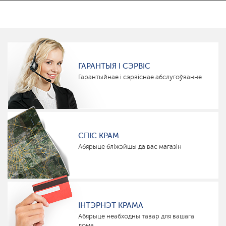
ГАРАНТЫЯ І СЭРВІС
Гарантыйнае і сэрвіснае абслугоўванне
СПІС КРАМ
Абярыце бліжэйшы да вас магазін
ІНТЭРНЭТ КРАМА
Абярыце неабходны тавар для вашага
дома