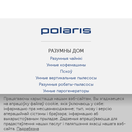
РАЗУМНЫ ДОМ
Разумныя чайнікі
Умные кофемашины
Пскоў
Умные вертикальные пылесосы
Разумныя робаты-пыласосы
Умные парогенераторы
Умные утюги
Працягваючы карыстацца нашым вэб-сайтам, Вы згаджаецеся
на апрацоўку файлаў cookie, якія ўключаюць у сябе:
Умные аэрогрили
інфармацыю пра месцазнаходжанне; тып, мову і версію
Умные мультиварки
аперацыйнай сістэмы і браўзэра; інфармацыю аб
Умные блендеры
выкарыстоўваным прыладзе. Дадзеныя апрацоўваюцца для
Разумныя ўвільгатняльнікі
прадастаўлення нашых паслуг і паляпшэння якасці нашага вэб-
сайта.
Падрабязна
Умные вентиляторы