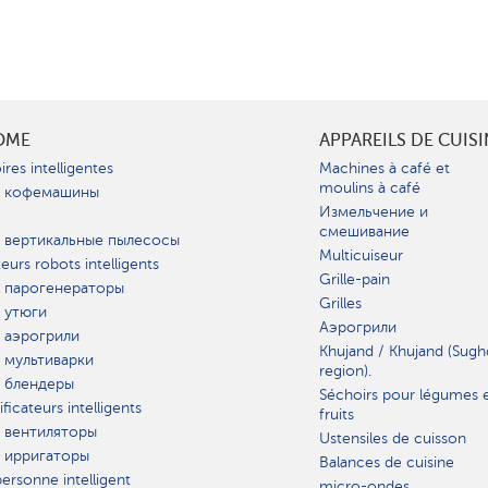
OME
APPAREILS DE CUIS
ires intelligentes
Machines à café et
moulins à café
 кофемашины
Измельчение и
смешивание
 вертикальные пылесосы
Multicuiseur
teurs robots intelligents
Grille-pain
 парогенераторы
Grilles
 утюги
Аэрогрили
 аэрогрили
Khujand / Khujand (Sugh
 мультиварки
region).
 блендеры
Séchoirs pour légumes 
ficateurs intelligents
fruits
 вентиляторы
Ustensiles de cuisson
 ирригаторы
Balances de cuisine
ersonne intelligent
micro-ondes