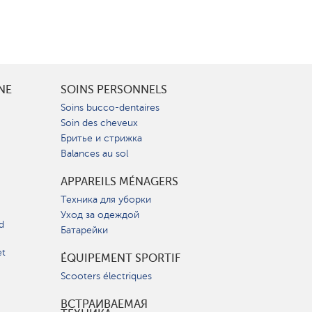
INE
SOINS PERSONNELS
Soins bucco-dentaires
Soin des cheveux
Бритье и стрижка
Balances au sol
APPAREILS MÉNAGERS
Техника для уборки
Уход за одеждой
d
Батарейки
et
ÉQUIPEMENT SPORTIF
Scooters électriques
ВСТРАИВАЕМАЯ