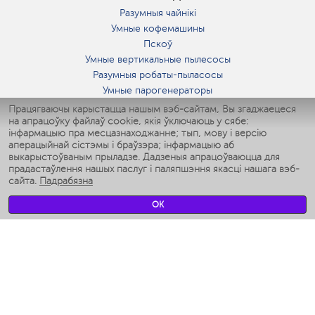
Разумныя чайнікі
Умные кофемашины
Пскоў
Умные вертикальные пылесосы
Разумныя робаты-пыласосы
Умные парогенераторы
Умные утюги
Працягваючы карыстацца нашым вэб-сайтам, Вы згаджаецеся
на апрацоўку файлаў cookie, якія ўключаюць у сябе:
Умные аэрогрили
інфармацыю пра месцазнаходжанне; тып, мову і версію
Умные мультиварки
аперацыйнай сістэмы і браўзэра; інфармацыю аб
Умные блендеры
выкарыстоўваным прыладзе. Дадзеныя апрацоўваюцца для
Разумныя ўвільгатняльнікі
прадастаўлення нашых паслуг і паляпшэння якасці нашага вэб-
сайта.
Падрабязна
Умные вентиляторы
Умные ирригаторы
OK
Разумныя падлогавыя шалі
Умные роботы-мойщики окон
Разумныя мультиварки
Мерч Polaris IQ Home
КЛІМАТ
Увільгатняльнікі