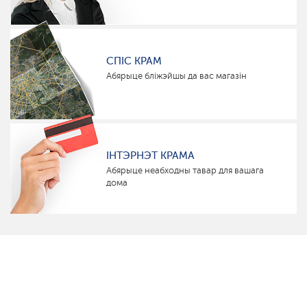
СПІС КРАМ
Абярыце бліжэйшы да вас магазін
ІНТЭРНЭТ КРАМА
Абярыце неабходны тавар для вашага
дома