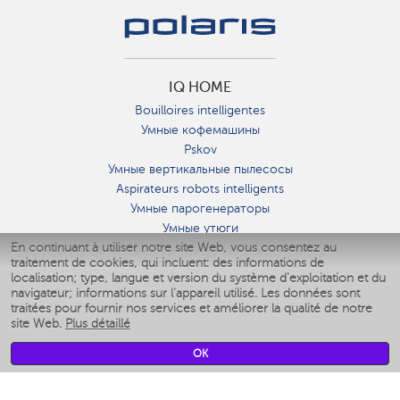
IQ HOME
Bouilloires intelligentes
Умные кофемашины
Pskov
Умные вертикальные пылесосы
Aspirateurs robots intelligents
Умные парогенераторы
Умные утюги
En continuant à utiliser notre site Web, vous consentez au
Умные аэрогрили
traitement de cookies, qui incluent: des informations de
Умные мультиварки
localisation; type, langue et version du système d'exploitation et du
Умные блендеры
navigateur; informations sur l'appareil utilisé. Les données sont
Humidificateurs intelligents
traitées pour fournir nos services et améliorer la qualité de notre
site Web.
Plus détaillé
Умные вентиляторы
Умные ирригаторы
OK
Pèse-personne intelligent
Умные роботы-мойщики окон