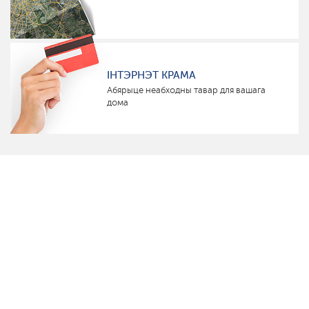
ІНТЭРНЭТ КРАМА
Абярыце неабходны тавар для вашага
дома