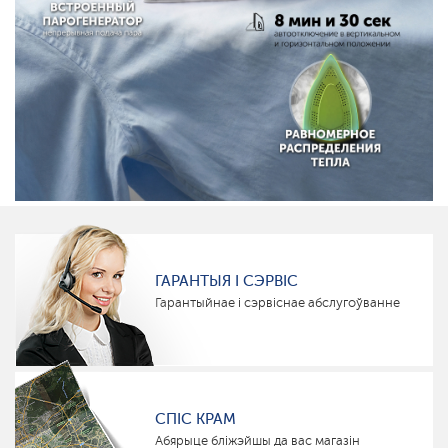
ГАРАНТЫЯ І СЭРВІС
Гарантыйнае і сэрвіснае абслугоўванне
СПІС КРАМ
Абярыце бліжэйшы да вас магазін