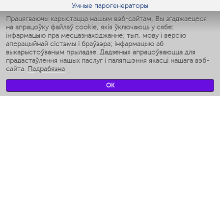
Умные парогенераторы
Умные утюги
Працягваючы карыстацца нашым вэб-сайтам, Вы згаджаецеся
на апрацоўку файлаў cookie, якія ўключаюць у сябе:
Умные аэрогрили
інфармацыю пра месцазнаходжанне; тып, мову і версію
Умные мультиварки
аперацыйнай сістэмы і браўзэра; інфармацыю аб
Умные блендеры
выкарыстоўваным прыладзе. Дадзеныя апрацоўваюцца для
Разумныя ўвільгатняльнікі
прадастаўлення нашых паслуг і паляпшэння якасці нашага вэб-
сайта.
Падрабязна
Умные вентиляторы
Умные ирригаторы
OK
Разумныя падлогавыя шалі
Умные роботы-мойщики окон
Разумныя мультиварки
Мерч Polaris IQ Home
КЛІМАТ
Увільгатняльнікі
Вентылятары
Паветраачышчальнікі
ТЭХНІКА ДЛЯ КУХНІ
Кававаркі і Кавамолкі