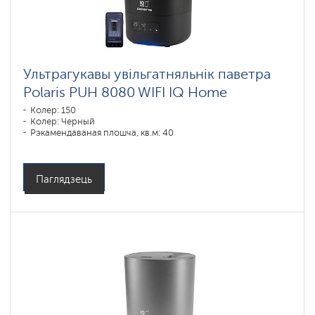
Ультрагукавы увільгатняльнік паветра
Polaris PUH 8080 WIFI IQ Home
Колер: 150
Колер: Черный
Рэкамендаваная плошча, кв.м: 40
Паглядзець