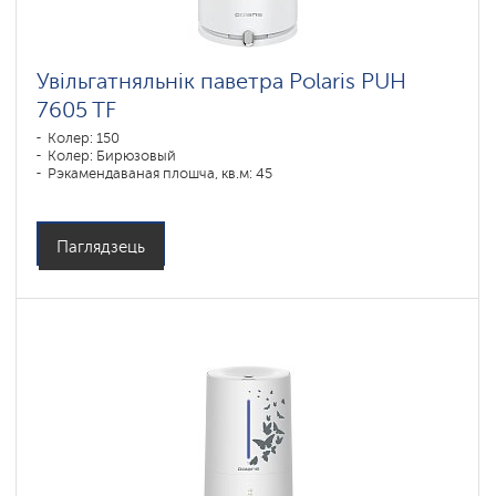
Увільгатняльнік паветра Polaris PUH
7605 TF
Колер: 150
Колер: Бирюзовый
Рэкамендаваная плошча, кв.м: 45
Паглядзець