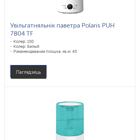
Увільгатняльнік паветра Polaris PUH
7804 TF
Колер: 150
Колер: Белый
Рэкамендаваная плошча, кв.м: 45
Паглядзець