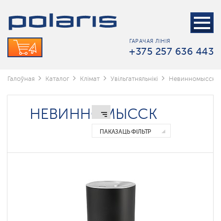
Wi-
Fi
увлажнители
Polaris
IQ
ГАРАЧАЯ ЛІНІЯ
home
+375 257 636 443
Мойки
воздуха
Галоўная
Каталог
Клімат
Увільгатняльнікі
Невинномысск
Невинномысск
Аксэсуары
НЕВИННОМЫССК
для
ўвільгатняльнікаў
ПАКАЗАЦЬ ФІЛЬТР