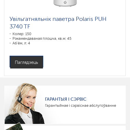
Увільгатняльнік паветра Polaris PUH
3740 TF
Колер: 150
Рэкамендаваная плошча, кв.м: 45
Аб'ём, л: 4
Паглядзець
ГАРАНТЫЯ І СЭРВІС
Гарантыйнае і сэрвіснае абслугоўванне