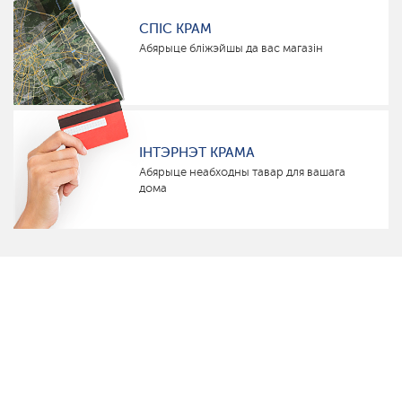
СПІС КРАМ
Абярыце бліжэйшы да вас магазін
ІНТЭРНЭТ КРАМА
Абярыце неабходны тавар для вашага
дома