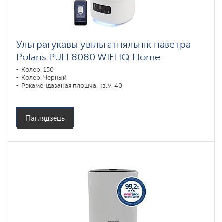
Ультрагукавы увільгатняльнік паветра
Polaris PUH 8080 WIFI IQ Home
Колер: 150
Колер: Черный
Рэкамендаваная плошча, кв.м: 40
Паглядзець