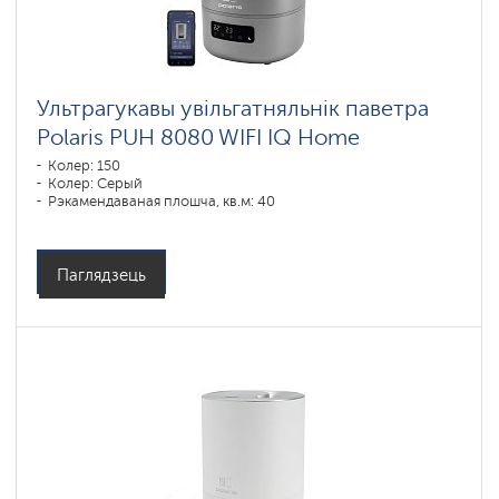
Ультрагукавы увільгатняльнік паветра
Polaris PUH 8080 WIFI IQ Home
Колер: 150
Колер: Серый
Рэкамендаваная плошча, кв.м: 40
Паглядзець