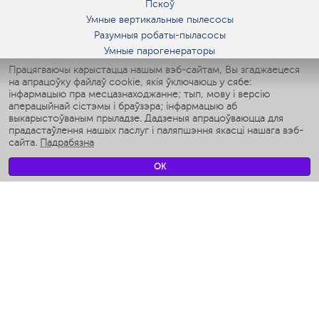
Пскоў
Умные вертикальные пылесосы
Разумныя робаты-пыласосы
Умные парогенераторы
Умные утюги
Працягваючы карыстацца нашым вэб-сайтам, Вы згаджаецеся
на апрацоўку файлаў cookie, якія ўключаюць у сябе:
Умные аэрогрили
інфармацыю пра месцазнаходжанне; тып, мову і версію
Умные мультиварки
аперацыйнай сістэмы і браўзэра; інфармацыю аб
Умные блендеры
выкарыстоўваным прыладзе. Дадзеныя апрацоўваюцца для
Разумныя ўвільгатняльнікі
прадастаўлення нашых паслуг і паляпшэння якасці нашага вэб-
сайта.
Падрабязна
Умные вентиляторы
Умные ирригаторы
OK
Разумныя падлогавыя шалі
Умные роботы-мойщики окон
Разумныя мультиварки
Мерч Polaris IQ Home
КЛІМАТ
Увільгатняльнікі
Вентылятары
Паветраачышчальнікі