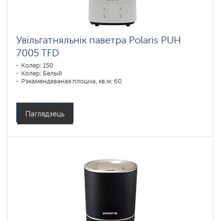
Увільгатняльнік паветра Polaris PUH
7005 TFD
Колер: 150
Колер: Белый
Рэкамендаваная плошча, кв.м: 60
Паглядзець