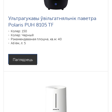
Ультрагукавы ўвільгатняльнік паветра
Polaris PUH 8105 TF​
Колер: 150
Колер: Черный
Рэкамендаваная плошча, кв.м: 40
Аб'ём, л: 5
Паглядзець