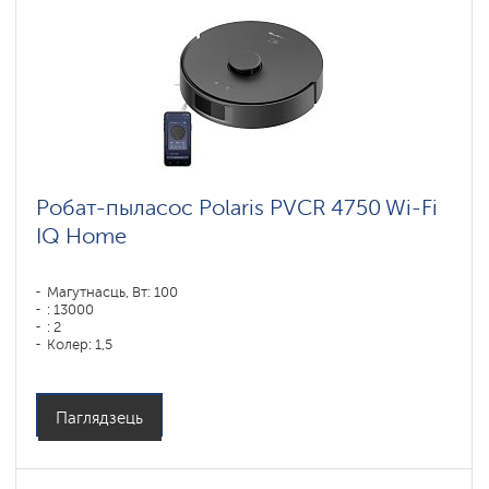
Робат-пыласос Polaris PVCR 4750 Wi-Fi
IQ Home
Магутнасць, Вт: 100
: 13000
: 2
Колер: 1,5
Колер: черный
Тып уборкі: сухая і вільготная
Бакавыя шчоткі: 1
Паглядзець