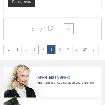
Паглядзець
еще 12
1
...
3
4
5
6
7
...
27
ГАРАНТЫЯ І СЭРВІС
Гарантыйнае і сэрвіснае абслугоўванне