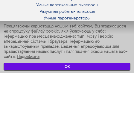
Умные вертикальные пылесосы
Разумныя робаты-пыласосы
Умные парогенераторы
Умные утюги
Працягваючы карыстацца нашым вэб-сайтам, Вы згаджаецеся
на апрацоўку файлаў cookie, якія ўключаюць у сябе:
Умные аэрогрили
інфармацыю пра месцазнаходжанне; тып, мову і версію
Умные мультиварки
аперацыйнай сістэмы і браўзэра; інфармацыю аб
Умные блендеры
выкарыстоўваным прыладзе. Дадзеныя апрацоўваюцца для
Разумныя ўвільгатняльнікі
прадастаўлення нашых паслуг і паляпшэння якасці нашага вэб-
сайта.
Падрабязна
Умные вентиляторы
Умные ирригаторы
OK
Разумныя падлогавыя шалі
Умные роботы-мойщики окон
Разумныя мультиварки
Мерч Polaris IQ Home
КЛІМАТ
Увільгатняльнікі
Вентылятары
Паветраачышчальнікі