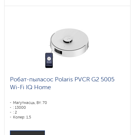
Робат-пыласос Polaris PVCR G2 5005
Wi-Fi IQ Home
Магутнасць, Вт: 70
: 13000
: 2
Колер: 1,5
Колер: белый
Тып уборкі: сухая і вільготная
Бакавыя шчоткі: 1