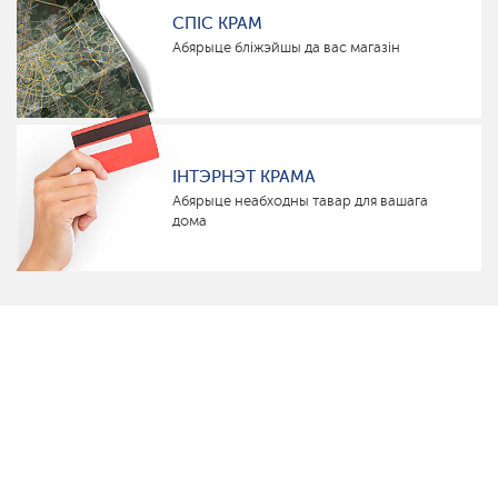
СПІС КРАМ
Абярыце бліжэйшы да вас магазін
ІНТЭРНЭТ КРАМА
Абярыце неабходны тавар для вашага
дома