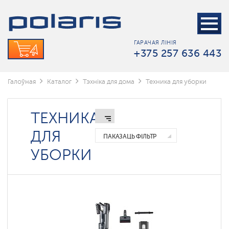
Пыласосы
Параачышчальнікі
ГАРАЧАЯ ЛІНІЯ
Беспроводные
+375 257 636 443
электрошвабры
Роботы-
мойщики
Галоўная
Каталог
Тэхніка для дома
Техника для уборки
окон
ТЕХНИКА
ДЛЯ
ПАКАЗАЦЬ ФІЛЬТР
УБОРКИ