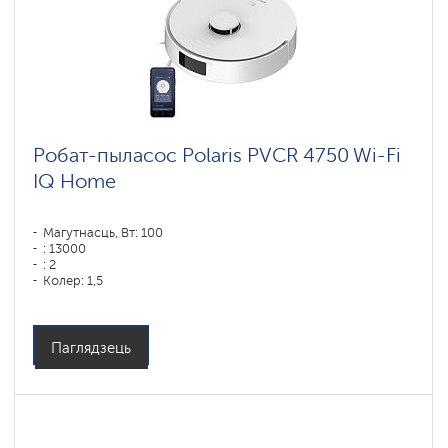
Робат-пыласос Polaris PVCR 4750 Wi-Fi
IQ Home
Магутнасць, Вт: 100
: 13000
: 2
Колер: 1,5
Колер: белый
Тып уборкі: сухая і вільготная
Бакавыя шчоткі: 1
Паглядзець