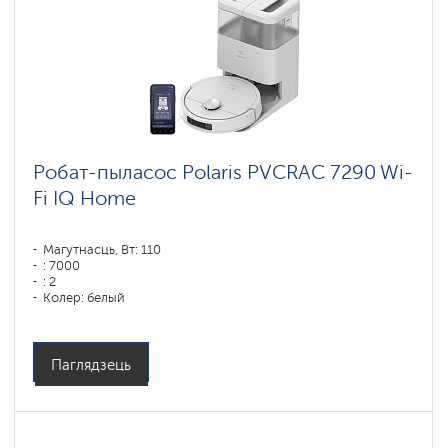
Робат-пыласос Polaris PVCRAC 7290 Wi-
Fi IQ Home
Магутнасць, Вт: 110
: 7000
: 2
Колер: белый
Тып уборкі: сухая, влажная, комбинированная
Бакавыя шчоткі: 1
Паглядзець