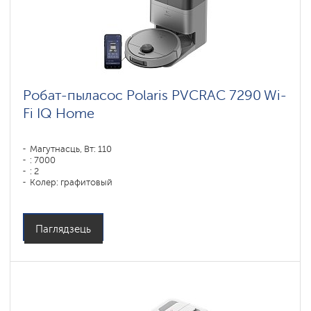
Робат-пыласос Polaris PVCRAC 7290 Wi-
Fi IQ Home
Магутнасць, Вт: 110
: 7000
: 2
Колер: графитовый
Тып уборкі: сухая, влажная, комбинированная
Бакавыя шчоткі: 1
Паглядзець