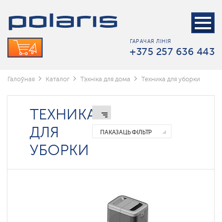
Пыласосы
Параачышчальнікі
ГАРАЧАЯ ЛІНІЯ
Беспроводные
+375 257 636 443
электрошвабры
Роботы-
мойщики
Галоўная
Каталог
Тэхніка для дома
Техника для уборки
окон
ТЕХНИКА
ДЛЯ
ПАКАЗАЦЬ ФІЛЬТР
УБОРКИ