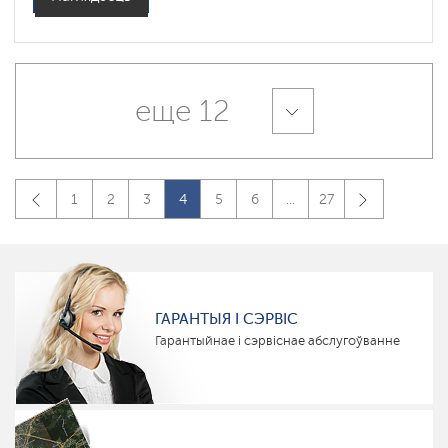
еще 12
1
2
3
4
5
6
...
27
ГАРАНТЫЯ І СЭРВІС
Гарантыйнае і сэрвіснае абслугоўванне