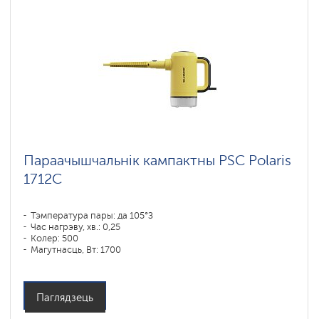
Параачышчальнік кампактны PSC Polaris
1712C
Тэмпература пары: да 105°З
Час нагрэву, хв.: 0,25
Колер: 500
Магутнасць, Вт: 1700
Бесперапынная падача пары: да 15 мін
Паглядзець