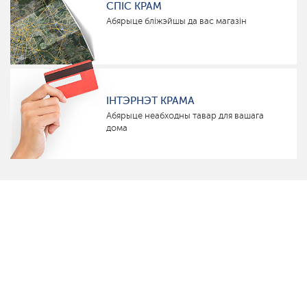
СПІС КРАМ
Абярыце бліжэйшы да вас магазін
ІНТЭРНЭТ КРАМА
Абярыце неабходны тавар для вашага
дома