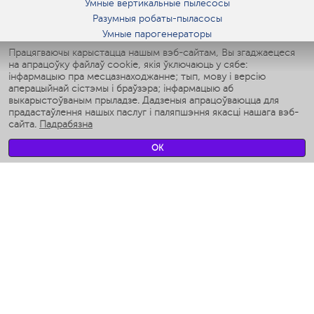
Умные вертикальные пылесосы
Разумныя робаты-пыласосы
Умные парогенераторы
Умные утюги
Працягваючы карыстацца нашым вэб-сайтам, Вы згаджаецеся
на апрацоўку файлаў cookie, якія ўключаюць у сябе:
Умные аэрогрили
інфармацыю пра месцазнаходжанне; тып, мову і версію
Умные мультиварки
аперацыйнай сістэмы і браўзэра; інфармацыю аб
Умные блендеры
выкарыстоўваным прыладзе. Дадзеныя апрацоўваюцца для
Разумныя ўвільгатняльнікі
прадастаўлення нашых паслуг і паляпшэння якасці нашага вэб-
сайта.
Падрабязна
Умные вентиляторы
Умные ирригаторы
OK
Разумныя падлогавыя шалі
Умные роботы-мойщики окон
Разумныя мультиварки
Мерч Polaris IQ Home
КЛІМАТ
Увільгатняльнікі
Вентылятары
Паветраачышчальнікі
ТЭХНІКА ДЛЯ КУХНІ