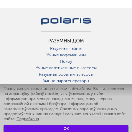
РАЗУМНЫ ДОМ
Разумныя чайнікі
Умные кофемашины
Пскоў
Умные вертикальные пылесосы
Разумныя робаты-пыласосы
Умные парогенераторы
Умные утюги
Працягваючы карыстацца нашым вэб-сайтам, Вы згаджаецеся
на апрацоўку файлаў cookie, якія ўключаюць у сябе:
Умные аэрогрили
інфармацыю пра месцазнаходжанне; тып, мову і версію
Умные мультиварки
аперацыйнай сістэмы і браўзэра; інфармацыю аб
Умные блендеры
выкарыстоўваным прыладзе. Дадзеныя апрацоўваюцца для
Разумныя ўвільгатняльнікі
прадастаўлення нашых паслуг і паляпшэння якасці нашага вэб-
сайта.
Падрабязна
Умные вентиляторы
Умные ирригаторы
OK