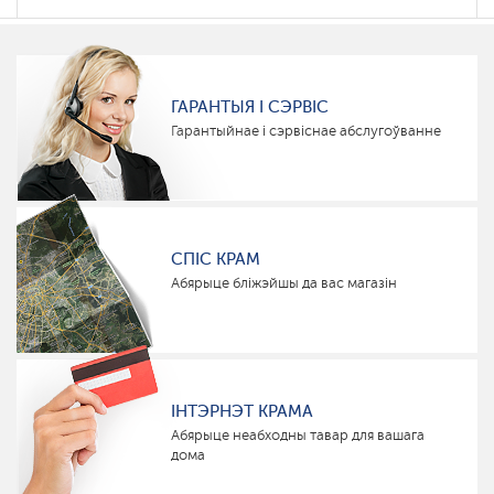
ГАРАНТЫЯ І СЭРВІС
Гарантыйнае і сэрвіснае абслугоўванне
СПІС КРАМ
Абярыце бліжэйшы да вас магазін
ІНТЭРНЭТ КРАМА
Абярыце неабходны тавар для вашага
дома