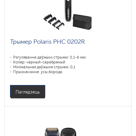
Трымер Polaris PHC 0202R
Рэгуляванне даўжыні стрыжкі: 0,1-6 мм
Колер: черный-серебряный
Мінімальная даўжыня стрыжкі: 0,1
Прызначэнне: усы,борода
Паглядзець