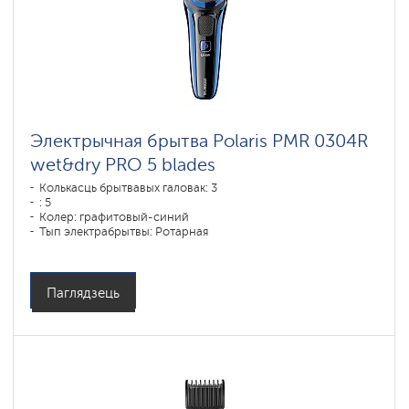
Электрычная брытва Polaris PMR 0304R
wet&dry PRO 5 blades
Колькасць брытвавых галовак: 3
: 5
Колер: графитовый-синий
Тып электрабрытвы: Ротарная
Спосаб галення: влажное бритье,сухое бритье
Паўтарэнне контураў асобы: есть
Час зарадкі акумулятара: 1,5
Паглядзець