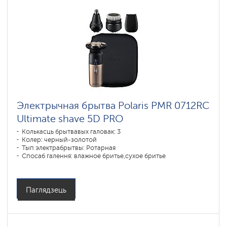
Электрычная брытва Polaris PMR 0712RC
Ultimate shave 5D PRO
Колькасць брытвавых галовак: 3
Колер: черный-золотой
Тып электрабрытвы: Ротарная
Спосаб галення: влажное бритье,сухое бритье
Паўтарэнне контураў асобы: 5D
Час зарадкі акумулятара: 1
Паглядзець