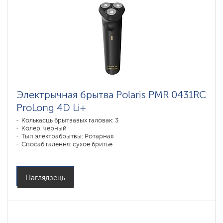
Электрычная брытва Polaris PMR 0431RC
ProLong 4D Li+
Колькасць брытвавых галовак: 3
Колер: черный
Тып электрабрытвы: Ротарная
Спосаб галення: сухое бритье
Паўтарэнне контураў асобы: 4D
Час зарадкі акумулятара: 3
Паглядзець