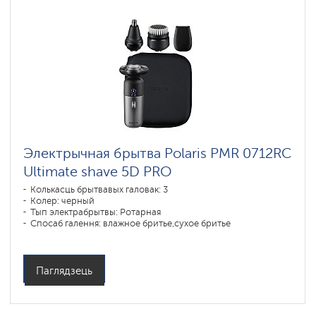
Электрычная брытва Polaris PMR 0712RC
Ultimate shave 5D PRO
Колькасць брытвавых галовак: 3
Колер: черный
Тып электрабрытвы: Ротарная
Спосаб галення: влажное бритье,сухое бритье
Паўтарэнне контураў асобы: 5D
Час зарадкі акумулятара: 1
Паглядзець