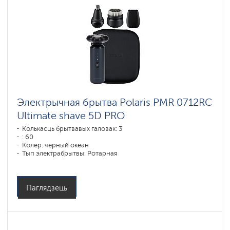
Электрычная брытва Polaris PMR 0712RC
Ultimate shave 5D PRO
Колькасць брытвавых галовак: 3
: 60
Колер: черный океан
Тып электрабрытвы: Ротарная
Спосаб галення: влажное бритье,сухое бритье
Паўтарэнне контураў асобы: 5D
Час зарадкі акумулятара: 1
Паглядзець