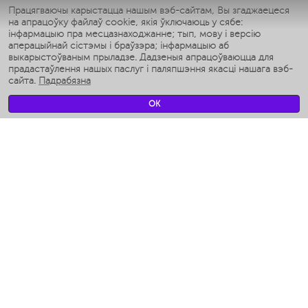
Умные утюги
Працягваючы карыстацца нашым вэб-сайтам, Вы згаджаецеся
на апрацоўку файлаў cookie, якія ўключаюць у сябе:
Умные аэрогрили
інфармацыю пра месцазнаходжанне; тып, мову і версію
Умные мультиварки
аперацыйнай сістэмы і браўзэра; інфармацыю аб
Умные блендеры
выкарыстоўваным прыладзе. Дадзеныя апрацоўваюцца для
Разумныя ўвільгатняльнікі
прадастаўлення нашых паслуг і паляпшэння якасці нашага вэб-
сайта.
Падрабязна
Умные вентиляторы
Умные ирригаторы
OK
Разумныя падлогавыя шалі
Умные роботы-мойщики окон
Разумныя мультиварки
Мерч Polaris IQ Home
КЛІМАТ
Увільгатняльнікі
Вентылятары
Паветраачышчальнікі
ТЭХНІКА ДЛЯ КУХНІ
Кававаркі і Кавамолкі
Измельчение и смешивание