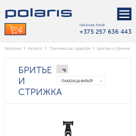
Электробритвы
Трымеры
ГАРАЧАЯ ЛІНІЯ
Машынкі
+375 257 636 443
для
стрыжкі
Галоўная
Каталог
Прыгажосць і здароўе
Бритье и стрижка
БРИТЬЕ
И
ПАКАЗАЦЬ ФІЛЬТР
СТРИЖКА