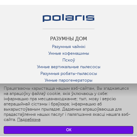
РАЗУМНЫ ДОМ
Разумныя чайнікі
Умные кофемашины
Пскоў
Умные вертикальные пылесосы
Разумныя робаты-пыласосы
Умные парогенераторы
Умные утюги
Працягваючы карыстацца нашым вэб-сайтам, Вы згаджаецеся
на апрацоўку файлаў cookie, якія ўключаюць у сябе:
Умные аэрогрили
інфармацыю пра месцазнаходжанне; тып, мову і версію
Умные мультиварки
аперацыйнай сістэмы і браўзэра; інфармацыю аб
Умные блендеры
выкарыстоўваным прыладзе. Дадзеныя апрацоўваюцца для
Разумныя ўвільгатняльнікі
прадастаўлення нашых паслуг і паляпшэння якасці нашага вэб-
сайта.
Падрабязна
Умные вентиляторы
Умные ирригаторы
OK
Разумныя падлогавыя шалі