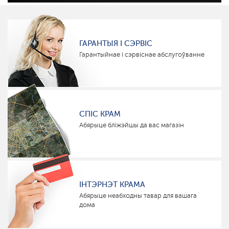
ГАРАНТЫЯ І СЭРВІС
Гарантыйнае і сэрвіснае абслугоўванне
СПІС КРАМ
Абярыце бліжэйшы да вас магазін
ІНТЭРНЭТ КРАМА
Абярыце неабходны тавар для вашага
дома