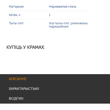
Матэрыял
Нержавелая сталь
Аб'ём, л
1
Тыпы пліт
Усе тыпы пліт, уключаючы
індукцыйныя
КУПІЦЬ У КРАМАХ:
АПІСАННЕ
ХАРАКТАРЫСТЫКІ
ВОДГУКІ