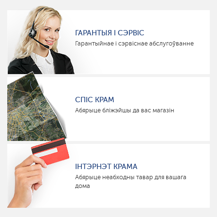
ГАРАНТЫЯ І СЭРВІС
Гарантыйнае і сэрвіснае абслугоўванне
СПІС КРАМ
Абярыце бліжэйшы да вас магазін
ІНТЭРНЭТ КРАМА
Абярыце неабходны тавар для вашага
дома