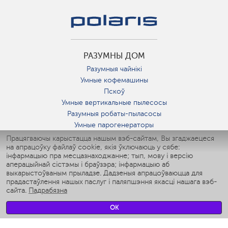
РАЗУМНЫ ДОМ
Разумныя чайнікі
Умные кофемашины
Пскоў
Умные вертикальные пылесосы
Разумныя робаты-пыласосы
Умные парогенераторы
Умные утюги
Працягваючы карыстацца нашым вэб-сайтам, Вы згаджаецеся
на апрацоўку файлаў cookie, якія ўключаюць у сябе:
Умные аэрогрили
інфармацыю пра месцазнаходжанне; тып, мову і версію
Умные мультиварки
аперацыйнай сістэмы і браўзэра; інфармацыю аб
Умные блендеры
выкарыстоўваным прыладзе. Дадзеныя апрацоўваюцца для
Разумныя ўвільгатняльнікі
прадастаўлення нашых паслуг і паляпшэння якасці нашага вэб-
сайта.
Падрабязна
Умные вентиляторы
Умные ирригаторы
OK
Разумныя падлогавыя шалі
Умные роботы-мойщики окон