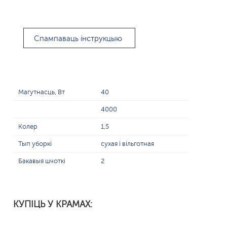
Спампаваць інструкцыю
Магутнасць, Вт
40
4000
Колер
1,5
Тып уборкі
сухая і вільготная
Бакавыя шчоткі
2
КУПІЦЬ У КРАМАХ: