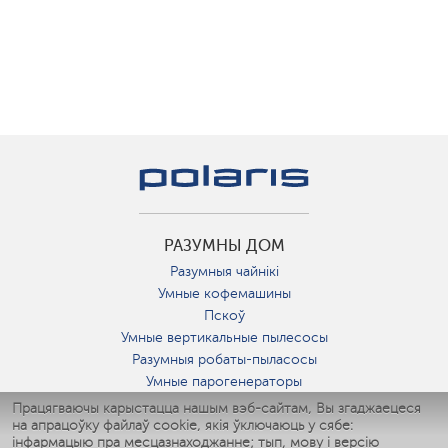
РАЗУМНЫ ДОМ
Разумныя чайнікі
Умные кофемашины
Пскоў
Умные вертикальные пылесосы
Разумныя робаты-пыласосы
Умные парогенераторы
Умные утюги
Працягваючы карыстацца нашым вэб-сайтам, Вы згаджаецеся
на апрацоўку файлаў cookie, якія ўключаюць у сябе:
Умные аэрогрили
інфармацыю пра месцазнаходжанне; тып, мову і версію
Умные мультиварки