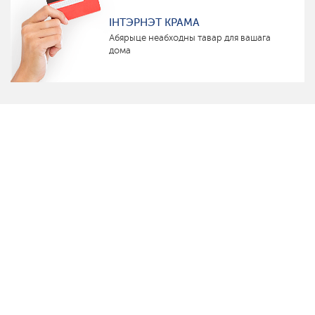
ІНТЭРНЭТ КРАМА
Абярыце неабходны тавар для вашага
дома