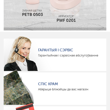
ГАРАНТЫЯ І СЭРВІС
Гарантыйнае і сэрвіснае абслугоўванне
СПІС КРАМ
Абярыце бліжэйшы да вас магазін