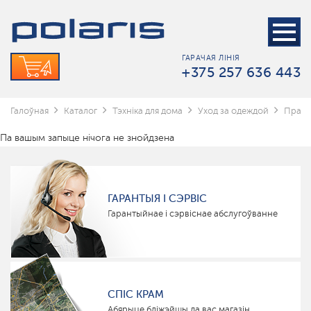
ГАРАЧАЯ ЛІНІЯ
+375 257 636 443
Галоўная
Каталог
Тэхніка для дома
Уход за одеждой
Прас
Па вашым запыце нічога не знойдзена
ГАРАНТЫЯ І СЭРВІС
Гарантыйнае і сэрвіснае абслугоўванне
СПІС КРАМ
Абярыце бліжэйшы да вас магазін