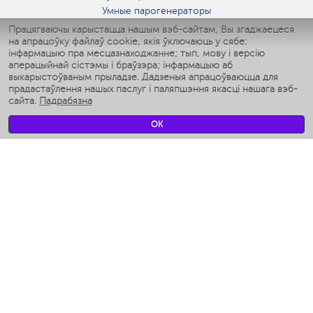
Умные парогенераторы
Умные утюги
Працягваючы карыстацца нашым вэб-сайтам, Вы згаджаецеся
на апрацоўку файлаў cookie, якія ўключаюць у сябе:
Умные аэрогрили
інфармацыю пра месцазнаходжанне; тып, мову і версію
Умные мультиварки
аперацыйнай сістэмы і браўзэра; інфармацыю аб
Умные блендеры
выкарыстоўваным прыладзе. Дадзеныя апрацоўваюцца для
Разумныя ўвільгатняльнікі
прадастаўлення нашых паслуг і паляпшэння якасці нашага вэб-
сайта.
Падрабязна
Умные вентиляторы
Умные ирригаторы
OK
Разумныя падлогавыя шалі
Умные роботы-мойщики окон
Разумныя мультиварки
Мерч Polaris IQ Home
КЛІМАТ
Увільгатняльнікі
Вентылятары
Паветраачышчальнікі
ТЭХНІКА ДЛЯ КУХНІ
Кававаркі і Кавамолкі