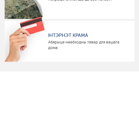
ІНТЭРНЭТ КРАМА
Абярыце неабходны тавар для вашага
дома