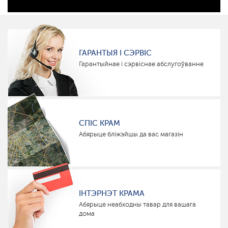
ГАРАНТЫЯ І СЭРВІС
Гарантыйнае і сэрвіснае абслугоўванне
СПІС КРАМ
Абярыце бліжэйшы да вас магазін
ІНТЭРНЭТ КРАМА
Абярыце неабходны тавар для вашага
дома