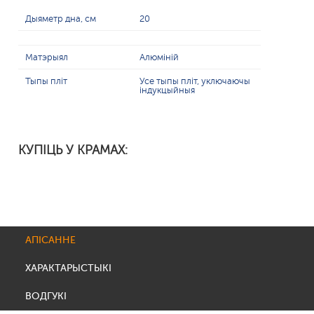
Дыяметр дна, см
20
Матэрыял
Алюміній
Тыпы пліт
Усе тыпы пліт, уключаючы
індукцыйныя
КУПІЦЬ У КРАМАХ:
АПІСАННЕ
ХАРАКТАРЫСТЫКІ
ВОДГУКІ