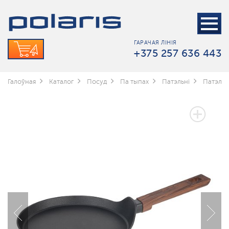
ГАРАЧАЯ ЛІНІЯ
+375 257 636 443
Галоўная
Каталог
Посуд
Па тыпах
Патэльні
Патэльн