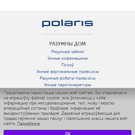
РАЗУМНЫ ДОМ
Разумныя чайнікі
Умные кофемашины
Пскоў
Умные вертикальные пылесосы
Разумныя робаты-пыласосы
Умные парогенераторы
Умные утюги
Працягваючы карыстацца нашым вэб-сайтам, Вы згаджаецеся
на апрацоўку файлаў cookie, якія ўключаюць у сябе:
Умные аэрогрили
інфармацыю пра месцазнаходжанне; тып, мову і версію
Умные мультиварки
аперацыйнай сістэмы і браўзэра; інфармацыю аб
Умные блендеры
выкарыстоўваным прыладзе. Дадзеныя апрацоўваюцца для
Разумныя ўвільгатняльнікі
прадастаўлення нашых паслуг і паляпшэння якасці нашага вэб-
сайта.
Падрабязна
Умные вентиляторы
Умные ирригаторы
OK