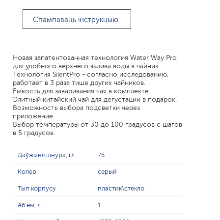
Спампаваць інструкцыю
Новая запатентованная технология Water Way Pro
для удобного верхнего залива воды в чайник.
Технология SilentPro - согласно исследованию,
работает в 3 раза тише других чайников.
Емкость для заваривания чая в комплекте.
Элитный китайский чай для дегустации в подарок.
Возможность выбора подсветки через
приложение.
Выбор температуры от 30 до 100 градусов с шагов
в 5 градусов.
Даўжыня шнура, гл
75
Колер
серый
Тып корпусу
пластик\стекло
Аб'ём, л
1