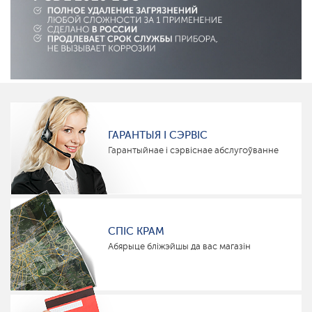
ГАРАНТЫЯ І СЭРВІС
Гарантыйнае і сэрвіснае абслугоўванне
СПІС КРАМ
Абярыце бліжэйшы да вас магазін