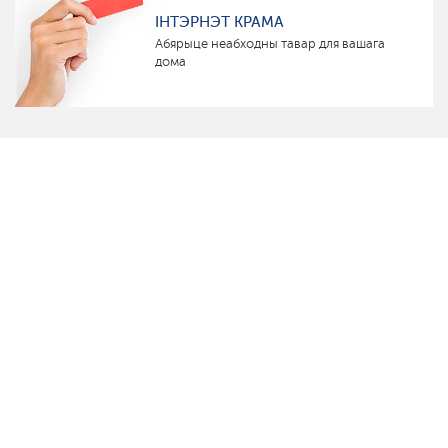
ІНТЭРНЭТ КРАМА
Абярыце неабходны тавар для вашага
дома