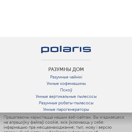
РАЗУМНЫ ДОМ
Разумныя чайнікі
Умные кофемашины
Пскоў
Умные вертикальные пылесосы
Разумныя робаты-пыласосы
Умные парогенераторы
Умные утюги
Працягваючы карыстацца нашым вэб-сайтам, Вы згаджаецеся
на апрацоўку файлаў cookie, якія ўключаюць у сябе:
Умные аэрогрили
інфармацыю пра месцазнаходжанне; тып, мову і версію
Умные мультиварки