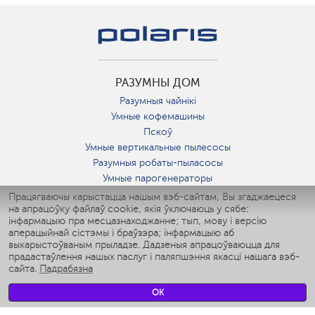
РАЗУМНЫ ДОМ
Разумныя чайнікі
Умные кофемашины
Пскоў
Умные вертикальные пылесосы
Разумныя робаты-пыласосы
Умные парогенераторы
Умные утюги
Працягваючы карыстацца нашым вэб-сайтам, Вы згаджаецеся
на апрацоўку файлаў cookie, якія ўключаюць у сябе:
Умные аэрогрили
інфармацыю пра месцазнаходжанне; тып, мову і версію
Умные мультиварки
аперацыйнай сістэмы і браўзэра; інфармацыю аб
Умные блендеры
выкарыстоўваным прыладзе. Дадзеныя апрацоўваюцца для
Разумныя ўвільгатняльнікі
прадастаўлення нашых паслуг і паляпшэння якасці нашага вэб-
сайта.
Падрабязна
Умные вентиляторы
Умные ирригаторы
OK
Разумныя падлогавыя шалі