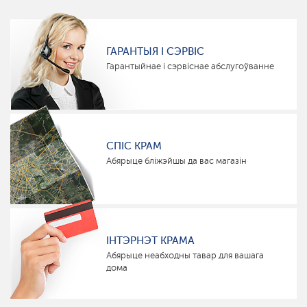
ГАРАНТЫЯ І СЭРВІС
Гарантыйнае і сэрвіснае абслугоўванне
СПІС КРАМ
Абярыце бліжэйшы да вас магазін
ІНТЭРНЭТ КРАМА
Абярыце неабходны тавар для вашага
дома