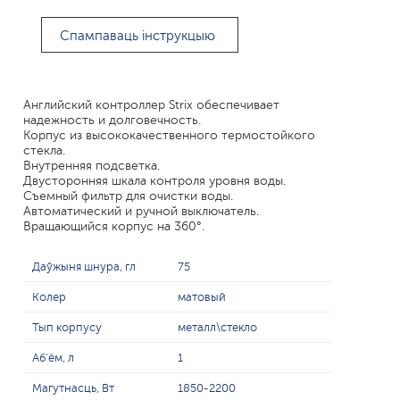
Спампаваць інструкцыю
Английский контроллер Strix обеспечивает
надежность и долговечность.
Корпус из высококачественного термостойкого
стекла.
Внутренняя подсветка.
Двусторонняя шкала контроля уровня воды.
Съемный фильтр для очистки воды.
Автоматический и ручной выключатель.
Вращающийся корпус на 360°.
Даўжыня шнура, гл
75
Колер
матовый
Тып корпусу
металл\стекло
Аб'ём, л
1
Магутнасць, Вт
1850-2200