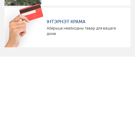
ІНТЭРНЭТ КРАМА
Абярыце неабходны тавар для вашага
дома