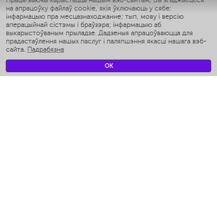
Працягваючы карыстацца нашым вэб-сайтам, Вы згаджаецеся
на апрацоўку файлаў cookie, якія ўключаюць у сябе:
Умные аэрогрили
інфармацыю пра месцазнаходжанне; тып, мову і версію
Умные мультиварки
аперацыйнай сістэмы і браўзэра; інфармацыю аб
Умные блендеры
выкарыстоўваным прыладзе. Дадзеныя апрацоўваюцца для
Разумныя ўвільгатняльнікі
прадастаўлення нашых паслуг і паляпшэння якасці нашага вэб-
сайта.
Падрабязна
Умные вентиляторы
Умные ирригаторы
OK
Разумныя падлогавыя шалі
Умные роботы-мойщики окон
Разумныя мультиварки
Мерч Polaris IQ Home
КЛІМАТ
Увільгатняльнікі
Вентылятары
Паветраачышчальнікі
ТЭХНІКА ДЛЯ КУХНІ
Кававаркі і Кавамолкі
Измельчение и смешивание
Мультываркі