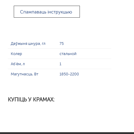
Спампаваць інструкцыю
Даўжыня шнура, гл
75
Колер
стальной
Аб'ём, л
1
Магутнасць, Вт
1850-2200
КУПІЦЬ У КРАМАХ: