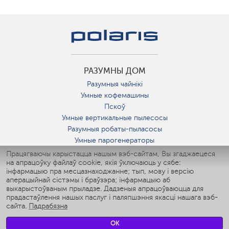
РАЗУМНЫ ДОМ
Разумныя чайнікі
Умные кофемашины
Пскоў
Умные вертикальные пылесосы
Разумныя робаты-пыласосы
Умные парогенераторы
Умные утюги
Працягваючы карыстацца нашым вэб-сайтам, Вы згаджаецеся
на апрацоўку файлаў cookie, якія ўключаюць у сябе:
Умные аэрогрили
інфармацыю пра месцазнаходжанне; тып, мову і версію
Умные мультиварки
аперацыйнай сістэмы і браўзэра; інфармацыю аб
Умные блендеры
выкарыстоўваным прыладзе. Дадзеныя апрацоўваюцца для
Разумныя ўвільгатняльнікі
прадастаўлення нашых паслуг і паляпшэння якасці нашага вэб-
сайта.
Падрабязна
Умные вентиляторы
Умные ирригаторы
OK