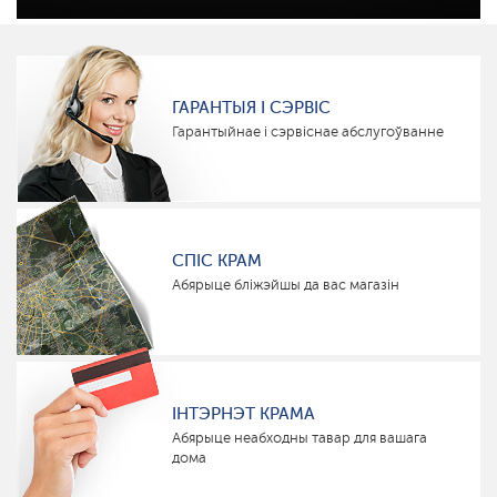
ГАРАНТЫЯ І СЭРВІС
Гарантыйнае і сэрвіснае абслугоўванне
СПІС КРАМ
Абярыце бліжэйшы да вас магазін
ІНТЭРНЭТ КРАМА
Абярыце неабходны тавар для вашага
дома