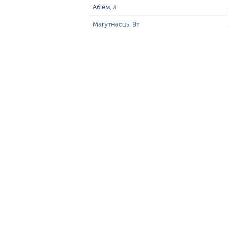
Аб'ём, л
Магутнасць, Вт