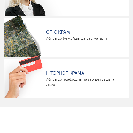
СПІС КРАМ
Абярыце бліжэйшы да вас магазін
ІНТЭРНЭТ КРАМА
Абярыце неабходны тавар для вашага
дома