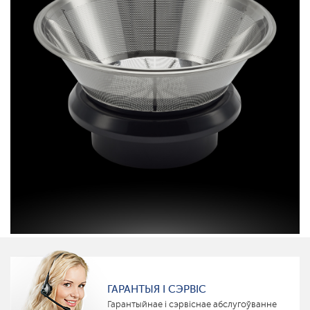
ГАРАНТЫЯ І СЭРВІС
Гарантыйнае і сэрвіснае абслугоўванне