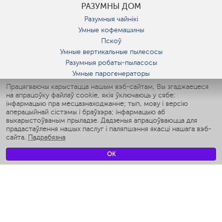
РАЗУМНЫ ДОМ
Разумныя чайнікі
Умные кофемашины
Пскоў
Умные вертикальные пылесосы
Разумныя робаты-пыласосы
Умные парогенераторы
Умные утюги
Працягваючы карыстацца нашым вэб-сайтам, Вы згаджаецеся
на апрацоўку файлаў cookie, якія ўключаюць у сябе:
Умные аэрогрили
інфармацыю пра месцазнаходжанне; тып, мову і версію
Умные мультиварки
аперацыйнай сістэмы і браўзэра; інфармацыю аб
Умные блендеры
выкарыстоўваным прыладзе. Дадзеныя апрацоўваюцца для
Разумныя ўвільгатняльнікі
прадастаўлення нашых паслуг і паляпшэння якасці нашага вэб-
сайта.
Падрабязна
Умные вентиляторы
Умные ирригаторы
OK
Разумныя падлогавыя шалі
Умные роботы-мойщики окон
Разумныя мультиварки
Мерч Polaris IQ Home
КЛІМАТ