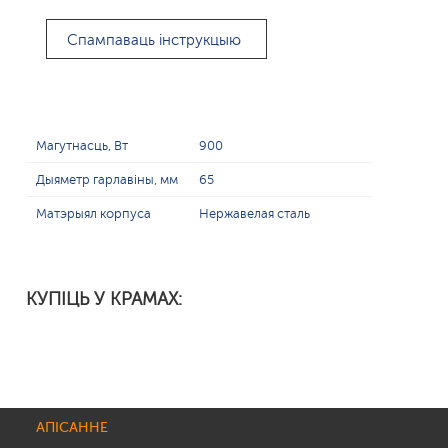
Спампаваць інструкцыю
Магутнасць, Вт
900
Дыяметр гарлавіны, мм
65
Матэрыял корпуса
Нержавелая сталь
КУПІЦЬ У КРАМАХ:
АПІСАННЕ