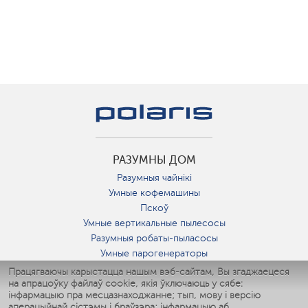
РАЗУМНЫ ДОМ
Разумныя чайнікі
Умные кофемашины
Пскоў
Умные вертикальные пылесосы
Разумныя робаты-пыласосы
Умные парогенераторы
Умные утюги
Працягваючы карыстацца нашым вэб-сайтам, Вы згаджаецеся
на апрацоўку файлаў cookie, якія ўключаюць у сябе:
Умные аэрогрили
інфармацыю пра месцазнаходжанне; тып, мову і версію
Умные мультиварки
аперацыйнай сістэмы і браўзэра; інфармацыю аб