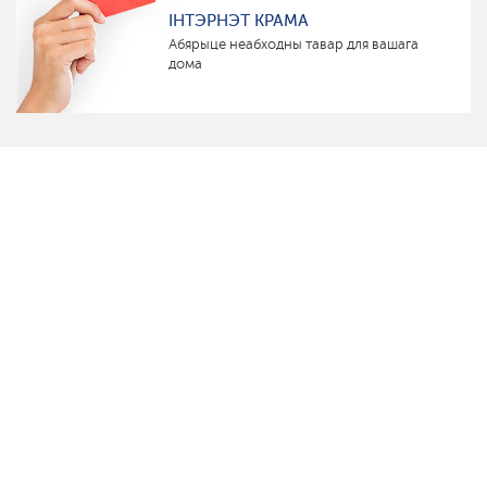
ІНТЭРНЭТ КРАМА
Абярыце неабходны тавар для вашага
дома