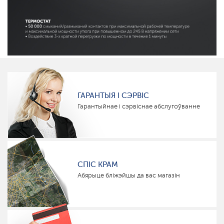
ГАРАНТЫЯ І СЭРВІС
Гарантыйнае і сэрвіснае абслугоўванне
СПІС КРАМ
Абярыце бліжэйшы да вас магазін