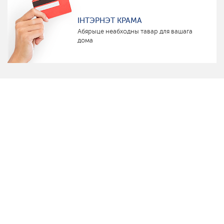
ІНТЭРНЭТ КРАМА
Абярыце неабходны тавар для вашага
дома