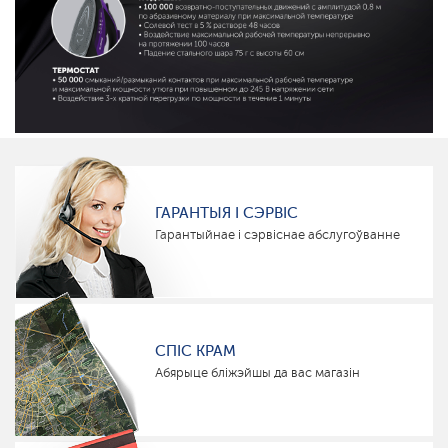
ГАРАНТЫЯ І СЭРВІС
Гарантыйнае і сэрвіснае абслугоўванне
СПІС КРАМ
Абярыце бліжэйшы да вас магазін