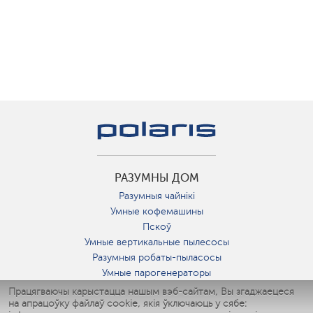
РАЗУМНЫ ДОМ
Разумныя чайнікі
Умные кофемашины
Пскоў
Умные вертикальные пылесосы
Разумныя робаты-пыласосы
Умные парогенераторы
Умные утюги
Працягваючы карыстацца нашым вэб-сайтам, Вы згаджаецеся
на апрацоўку файлаў cookie, якія ўключаюць у сябе:
Умные аэрогрили