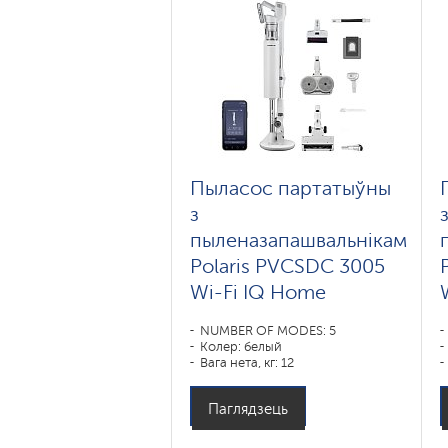
Пыласос партатыўны
з
пыленазапашвальнікам
Polaris PVCSDC 3005
Wi-Fi IQ Home
NUMBER OF MODES: 5
Колер: белый
Вага нета, кг: 12
Паглядзець