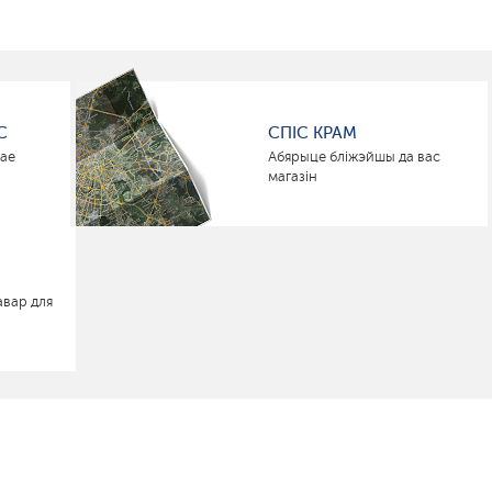
С
СПІС КРАМ
нае
Абярыце бліжэйшы да вас
магазін
авар для