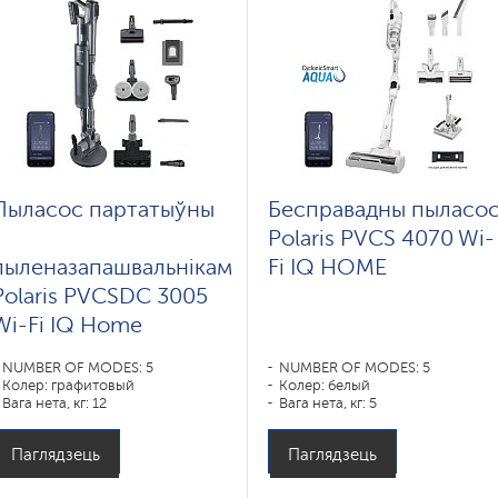
Пыласос партатыўны
Бесправадны пыласо
з
Polaris PVCS 4070 Wi-
пыленазапашвальнікам
Fi IQ HOME
Polaris PVCSDC 3005
Wi-Fi IQ Home
NUMBER OF MODES: 5
NUMBER OF MODES: 5
Колер: графитовый
Колер: белый
Вага нета, кг: 12
Вага нета, кг: 5
Паглядзець
Паглядзець