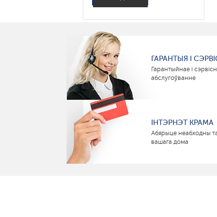
ГАРАНТЫЯ І СЭРВІ
Гарантыйнае і сэрвіс
абслугоўванне
ІНТЭРНЭТ КРАМА
Абярыце неабходны т
вашага дома