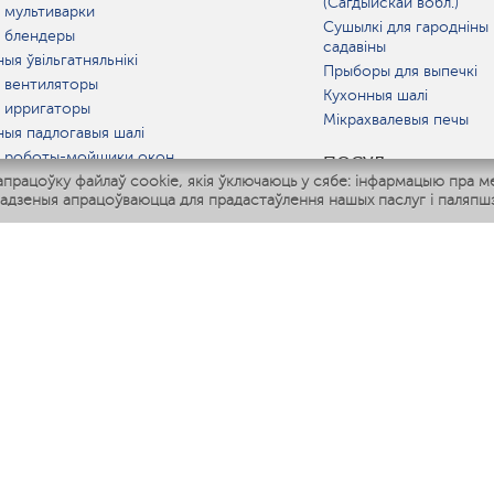
(Сагдыйскай вобл.)
 мультиварки
Сушылкі для гародніны 
 блендеры
садавіны
ыя ўвільгатняльнікі
Прыборы для выпечкі
 вентиляторы
Кухонныя шалі
 ирригаторы
Мікрахвалевыя печы
ныя падлогавыя шалі
 роботы-мойщики окон
ПОСУД
рацоўку файлаў cookie, якія ўключаюць у сябе: інфармацыю пра м
ныя мультиварки
адзеныя апрацоўваюцца для прадастаўлення нашых паслуг і паляпшэ
Polaris IQ Home
АТ
атняльнікі
лятары
раачышчальнікі
ГАРАЧАЯ ЛІНІЯ
+375 257 636 443