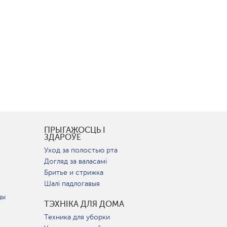
І
ПРЫГАЖОСЦЬ І
ЗДАРОЎЕ
Уход за полостью рта
Догляд за валасамі
Бритье и стрижка
Шалі падлогавыя
цы
ТЭХНІКА ДЛЯ ДОМА
Техника для уборки