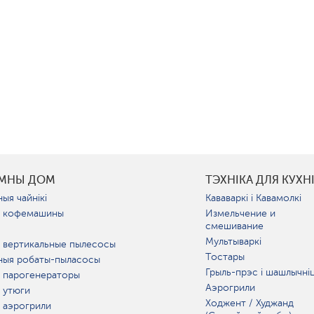
УМНЫ ДОМ
ТЭХНІКА ДЛЯ КУХН
ыя чайнікі
Кававаркі і Кавамолкі
 кофемашины
Измельчение и
смешивание
Мультываркі
 вертикальные пылесосы
Тостары
ныя робаты-пыласосы
Грыль-прэс і шашлычні
 парогенераторы
Аэрогрили
 утюги
Ходжент / Худжанд
 аэрогрили