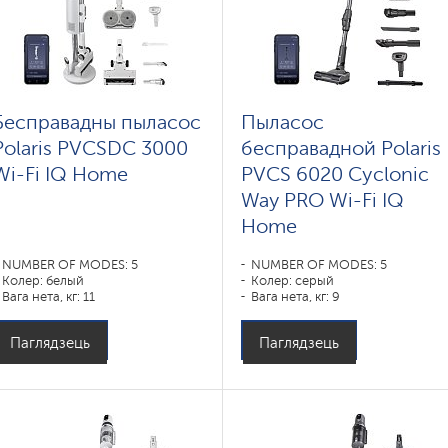
Бесправадны пыласос
Пыласос
Polaris PVCSDC 3000
бесправадной Polaris
Wi-Fi IQ Home
PVCS 6020 Cyclonic
Way PRO Wi-Fi IQ
Home
NUMBER OF MODES: 5
NUMBER OF MODES: 5
Колер: белый
Колер: серый
Вага нета, кг: 11
Вага нета, кг: 9
Паглядзець
Паглядзець