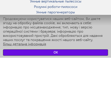
Умные вертикальные пылесосы
Розумні роботи-пилососи
Умные парогенераторы
Умные утюги
Продовжуючи користуватися нашим веб-сайтом, Ви даєте
згоду на обробку файлів cookie, які включають в себе:
Умные аэрогрили
інформацію про місцезнаходження; тип, мову і версію
Умные мультиварки
операційної системи і браузера; інформацію про
Умные блендеры
використовуваний пристрій. Дані обробляються для надання
Розумні зволожувачі
наших послуг та покращення якості нашого веб-сайту.
Більш детальна інформація
Умные вентиляторы
Умные ирригаторы
OK
Розумні підлогові ваги
Умные роботы-мойщики окон
Розумні мультиварки
Мерч Polaris IQ Home
КЛІМАТ
зволожувачі
Вентилятори
очищувачі повітря
ТЕХНІКА ДЛЯ КУХНІ