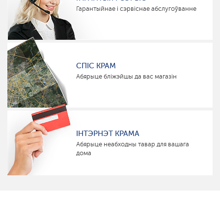
Гарантыйнае і сэрвіснае абслугоўванне
СПІС КРАМ
Абярыце бліжэйшы да вас магазін
ІНТЭРНЭТ КРАМА
Абярыце неабходны тавар для вашага
дома