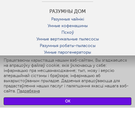
РАЗУМНЫ ДОМ
Разумныя чайнікі
Умные кофемашины
Пскоў
Умные вертикальные пылесосы
Разумныя робаты-пыласосы
Умные парогенераторы
Умные утюги
Працягваючы карыстацца нашым вэб-сайтам, Вы згаджаецеся
на апрацоўку файлаў cookie, якія ўключаюць у сябе:
Умные аэрогрили
інфармацыю пра месцазнаходжанне; тып, мову і версію
Умные мультиварки
аперацыйнай сістэмы і браўзэра; інфармацыю аб
Умные блендеры
выкарыстоўваным прыладзе. Дадзеныя апрацоўваюцца для
Разумныя ўвільгатняльнікі
прадастаўлення нашых паслуг і паляпшэння якасці нашага вэб-
сайта.
Падрабязна
Умные вентиляторы
Умные ирригаторы
OK
Разумныя падлогавыя шалі
Умные роботы-мойщики окон
Разумныя мультиварки
Мерч Polaris IQ Home