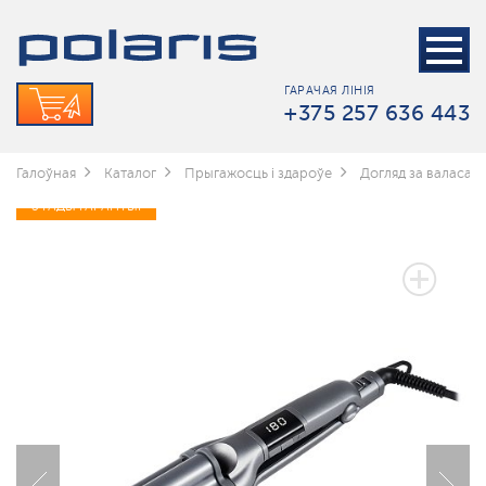
ГАРАЧАЯ ЛІНІЯ
+375 257 636 443
Галоўная
Каталог
Прыгажосць і здароўе
Догляд за валасамі
3 ГАДЫ ГАРАНТЫІ