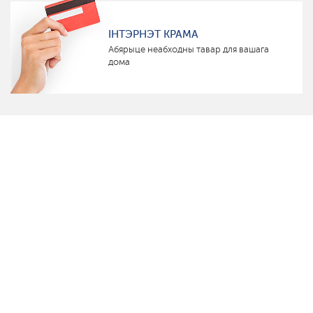
ІНТЭРНЭТ КРАМА
Абярыце неабходны тавар для вашага
дома