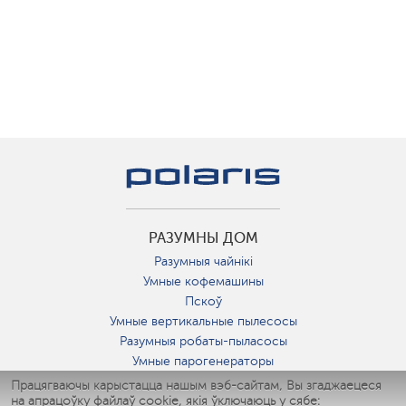
РАЗУМНЫ ДОМ
Разумныя чайнікі
Умные кофемашины
Пскоў
Умные вертикальные пылесосы
Разумныя робаты-пыласосы
Умные парогенераторы
Умные утюги
Працягваючы карыстацца нашым вэб-сайтам, Вы згаджаецеся
на апрацоўку файлаў cookie, якія ўключаюць у сябе:
Умные аэрогрили