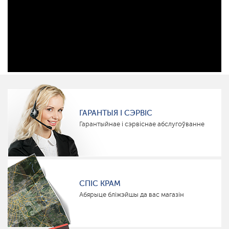
ГАРАНТЫЯ І СЭРВІС
Гарантыйнае і сэрвіснае абслугоўванне
СПІС КРАМ
Абярыце бліжэйшы да вас магазін