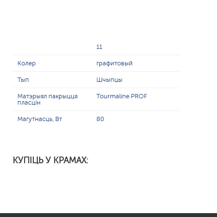
11
Колер
графитовый
Тып
Шчыпцы
Матэрыял пакрыцця
Tourmaline PROF
пласцін
Магутнасць, Вт
80
КУПІЦЬ У КРАМАХ: