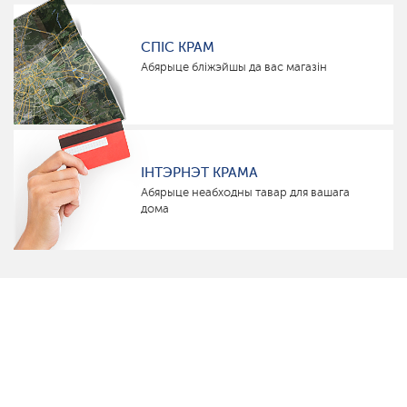
СПІС КРАМ
Абярыце бліжэйшы да вас магазін
ІНТЭРНЭТ КРАМА
Абярыце неабходны тавар для вашага
дома