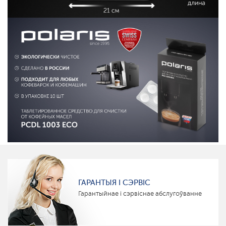
ГАРАНТЫЯ І СЭРВІС
Гарантыйнае і сэрвіснае абслугоўванне