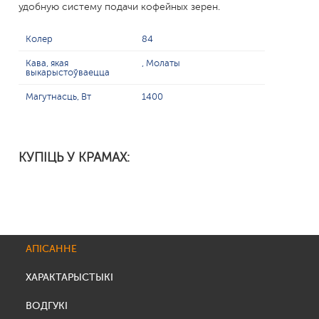
удобную систему подачи кофейных зерен.
Колер
84
Кава, якая
, Молаты
выкарыстоўваецца
Магутнасць, Вт
1400
КУПІЦЬ У КРАМАХ:
АПІСАННЕ
ХАРАКТАРЫСТЫКІ
ВОДГУКІ