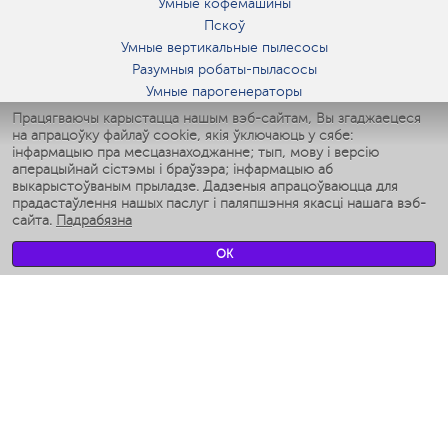
Умные кофемашины
Пскоў
Умные вертикальные пылесосы
Разумныя робаты-пыласосы
Умные парогенераторы
Умные утюги
Працягваючы карыстацца нашым вэб-сайтам, Вы згаджаецеся
на апрацоўку файлаў cookie, якія ўключаюць у сябе:
Умные аэрогрили
інфармацыю пра месцазнаходжанне; тып, мову і версію
Умные мультиварки
аперацыйнай сістэмы і браўзэра; інфармацыю аб
Умные блендеры
выкарыстоўваным прыладзе. Дадзеныя апрацоўваюцца для
Разумныя ўвільгатняльнікі
прадастаўлення нашых паслуг і паляпшэння якасці нашага вэб-
сайта.
Падрабязна
Умные вентиляторы
Умные ирригаторы
OK
Разумныя падлогавыя шалі
Умные роботы-мойщики окон
Разумныя мультиварки
Мерч Polaris IQ Home
КЛІМАТ
Увільгатняльнікі
Вентылятары
Паветраачышчальнікі