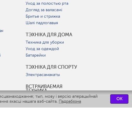
Уход за полостью рта
Догляд за валасамі
Бритье и стрижка
Шалі падлогавыя
цы
ТЭХНІКА ДЛЯ ДОМА
Техника для уборки
Уход за одеждой
і
Батарейки
ТЭХНІКА ДЛЯ СПОРТУ
Электрасамакаты
ВСТРАИВАЕМАЯ
ТЕХНИКА
есцазнаходжанне; тып, мову і версію аперацыйнай
Вытяжки
OK
ння якасці нашага вэб-сайта.
Падрабязна
Варочные панели
Духовые шкафы
Посудомоечные машины
СЭРВІСНЫЯ ЦЭНТРЫ