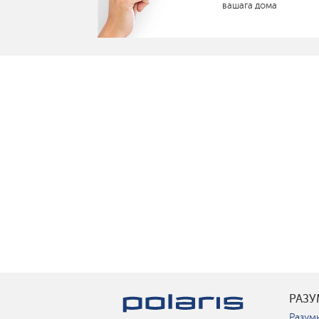
вашага дома
РАЗ
Разумн