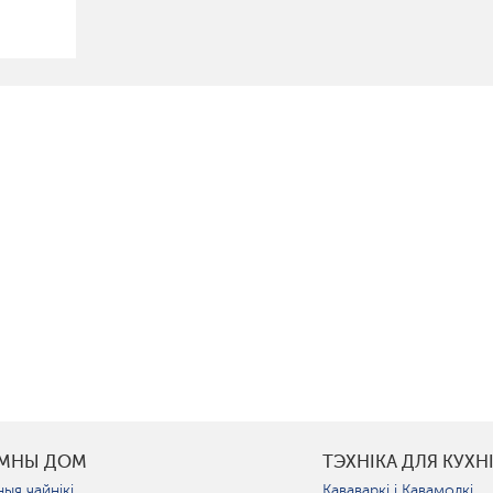
УМНЫ ДОМ
ТЭХНІКА ДЛЯ КУХН
ыя чайнікі
Кававаркі і Кавамолкі