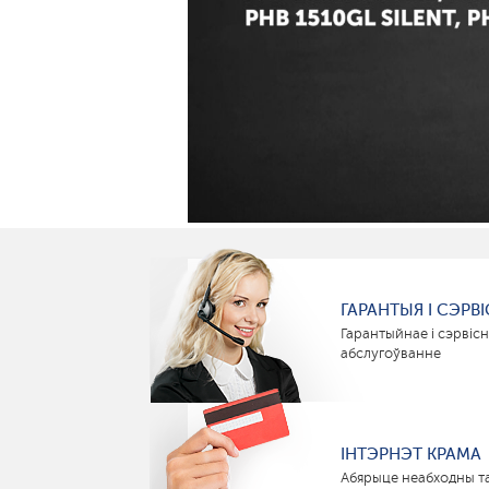
ГАРАНТЫЯ І СЭРВІ
Гарантыйнае і сэрвіс
абслугоўванне
ІНТЭРНЭТ КРАМА
Абярыце неабходны т