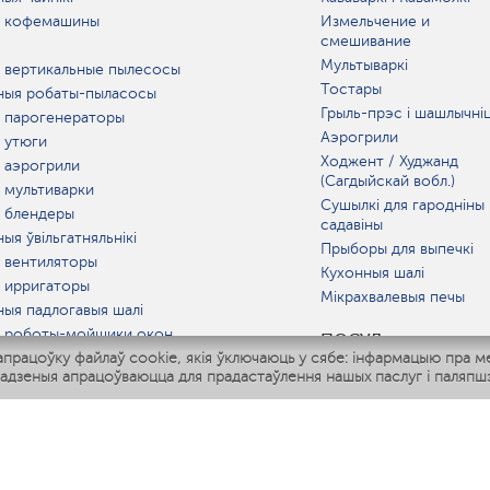
 кофемашины
Измельчение и
смешивание
Мультываркі
 вертикальные пылесосы
Тостары
ныя робаты-пыласосы
Грыль-прэс і шашлычні
 парогенераторы
Аэрогрили
 утюги
Ходжент / Худжанд
 аэрогрили
(Сагдыйскай вобл.)
 мультиварки
Сушылкі для гародніны 
 блендеры
садавіны
ыя ўвільгатняльнікі
Прыборы для выпечкі
 вентиляторы
Кухонныя шалі
 ирригаторы
Мікрахвалевыя печы
ныя падлогавыя шалі
 роботы-мойщики окон
ПОСУД
рацоўку файлаў cookie, якія ўключаюць у сябе: інфармацыю пра м
ныя мультиварки
адзеныя апрацоўваюцца для прадастаўлення нашых паслуг і паляпшэ
Polaris IQ Home
АТ
атняльнікі
лятары