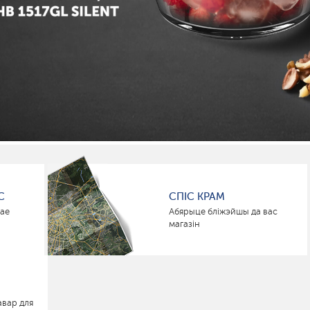
С
СПІС КРАМ
нае
Абярыце бліжэйшы да вас
магазін
авар для