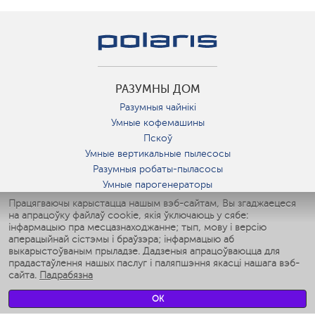
РАЗУМНЫ ДОМ
Разумныя чайнікі
Умные кофемашины
Пскоў
Умные вертикальные пылесосы
Разумныя робаты-пыласосы
Умные парогенераторы
Умные утюги
Працягваючы карыстацца нашым вэб-сайтам, Вы згаджаецеся
на апрацоўку файлаў cookie, якія ўключаюць у сябе:
Умные аэрогрили
інфармацыю пра месцазнаходжанне; тып, мову і версію
Умные мультиварки
аперацыйнай сістэмы і браўзэра; інфармацыю аб
Умные блендеры
выкарыстоўваным прыладзе. Дадзеныя апрацоўваюцца для
Разумныя ўвільгатняльнікі
прадастаўлення нашых паслуг і паляпшэння якасці нашага вэб-
сайта.
Падрабязна
Умные вентиляторы
Умные ирригаторы
OK
Разумныя падлогавыя шалі