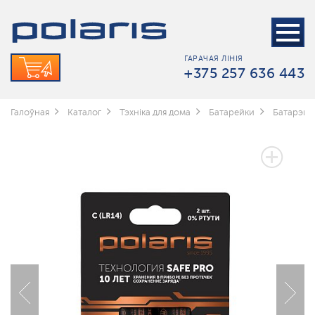
ГАРАЧАЯ ЛІНІЯ
+375 257 636 443
Галоўная
Каталог
Тэхніка для дома
Батарейки
Батарэйкі