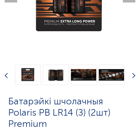
Батарэйкі шчолачныя
Polaris PB LR14 (З) (2шт)
Premium