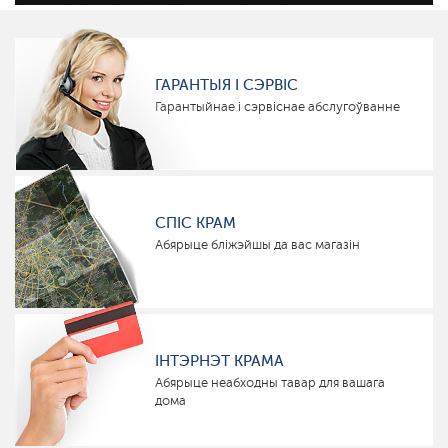
ГАРАНТЫЯ І СЭРВІС
Гарантыйнае і сэрвіснае абслугоўванне
СПІС КРАМ
Абярыце бліжэйшы да вас магазін
ІНТЭРНЭТ КРАМА
Абярыце неабходны тавар для вашага
дома