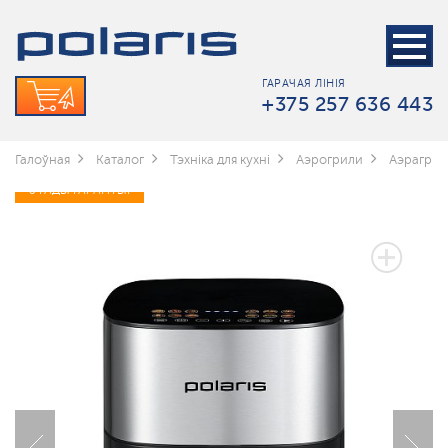
ГАРАЧАЯ ЛІНІЯ
+375 257 636 443
Галоўная
Каталог
Тэхніка для кухні
Аэрогрили
Аэрагрыл
3 ГАДЫ ГАРАНТЫІ