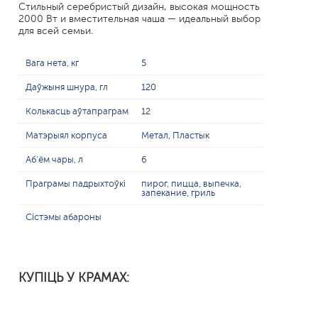
Стильный серебристый дизайн, высокая мощность
2000 Вт и вместительная чаша — идеальный выбор
для всей семьи.
Вага нета, кг
5
Даўжыня шнура, гл
120
Колькасць аўтапраграм
12
Матэрыял корпуса
Метал, Пластык
Аб'ём чары, л
6
Праграмы падрыхтоўкі
пирог, пицца, выпечка,
запекание, гриль
Сістэмы абароны
КУПІЦЬ У КРАМАХ: