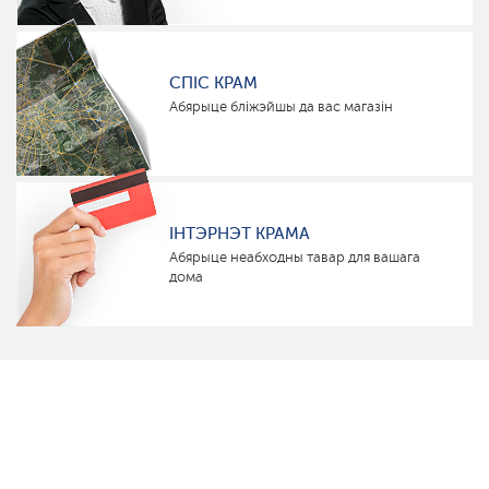
СПІС КРАМ
Абярыце бліжэйшы да вас магазін
ІНТЭРНЭТ КРАМА
Абярыце неабходны тавар для вашага
дома