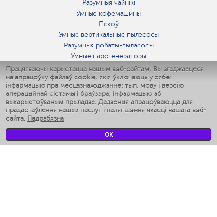
Разумныя чайнікі
Умные кофемашины
Пскоў
Умные вертикальные пылесосы
Разумныя робаты-пыласосы
Умные парогенераторы
Умные утюги
Працягваючы карыстацца нашым вэб-сайтам, Вы згаджаецеся
на апрацоўку файлаў cookie, якія ўключаюць у сябе:
Умные аэрогрили
інфармацыю пра месцазнаходжанне; тып, мову і версію
Умные мультиварки
аперацыйнай сістэмы і браўзэра; інфармацыю аб
Умные блендеры
выкарыстоўваным прыладзе. Дадзеныя апрацоўваюцца для
Разумныя ўвільгатняльнікі
прадастаўлення нашых паслуг і паляпшэння якасці нашага вэб-
сайта.
Падрабязна
Умные вентиляторы
Умные ирригаторы
OK
Разумныя падлогавыя шалі
Умные роботы-мойщики окон
Разумныя мультиварки
Мерч Polaris IQ Home
КЛІМАТ
Увільгатняльнікі
Вентылятары