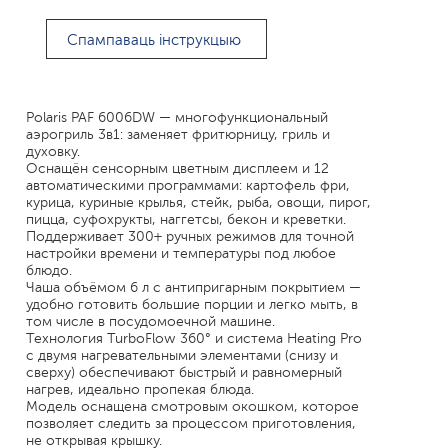
Спампаваць інструкцыю
Polaris PAF 6006DW — многофункциональный
аэрогриль 3в1: заменяет фритюрницу, гриль и
духовку.
Оснащён сенсорным цветным дисплеем и 12
автоматическими программами: картофель фри,
курица, куриные крылья, стейк, рыба, овощи, пирог,
пицца, суфохрукты, наггетсы, бекон и креветки.
Поддерживает 300+ ручных режимов для точной
настройки времени и температуры под любое
блюдо.
Чаша объёмом 6 л с антипригарным покрытием —
удобно готовить большие порции и легко мыть, в
том числе в посудомоечной машине.
Технология TurboFlow 360° и система Heating Pro
с двумя нагревательными элементами (снизу и
сверху) обеспечивают быстрый и равномерный
нагрев, идеально пропекая блюда.
Модель оснащена смотровым окошком, которое
позволяет следить за процессом приготовления,
не открывая крышку.