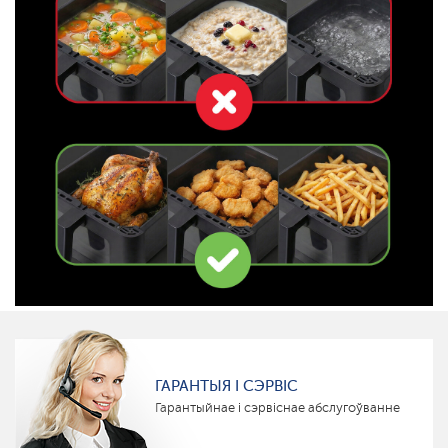
ГАРАНТЫЯ І СЭРВІС
Гарантыйнае і сэрвіснае абслугоўванне