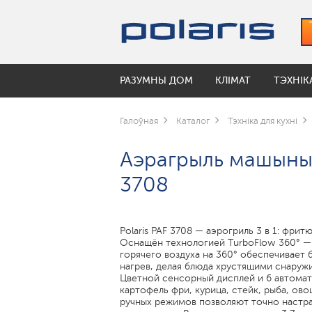
РАЗУМНЫ ДОМ
КЛІМАТ
ТЭХНІК
РАЗУМНЫЯ ЧАЙНІКІ
УВІЛЬГАТНЯЛЬНІКІ
КАВАВАРКІ І КАВАМОЛКІ
ПА КАЛЕКЦЫЯХ
УХОД ЗА ПОЛОСТЬЮ РТА
ЭЛЕКТРАСАМАКАТЫ
Галоўная
Каталог
Тэхніка для кухні
Мойки воздуха
Кававаркі
Коллекция посуды Keep
Электрические зубные щетки
УМНЫЕ ВЕРТИКАЛЬНЫЕ ПЫЛЕС
Аэрагрыль машыны 
Аксэсуары для ўвільгатняльнікаў
Кавамолкі
Коллекция посуды Monolit
Ирригаторы
Чайнікі
Коллекция посуды Solid
ПАВЕТРААЧЫШЧАЛЬНІКІ
3708
РАЗУМНЫЯ РОБАТЫ-ПЫЛАСОСЫ
ШАЛІ ПАДЛОГАВЫЯ
МУЛЬТЫВАРКІ
РАЗУМНЫЯ МУЛЬТИВАРКИ
Polaris PAF 3708 — аэрогриль 3 в 1: фрит
Чары для мультыварак
Оснащён технологией TurboFlow 360° —
горячего воздуха на 360° обеспечивает
нагрев, делая блюда хрустящими снаружи
ГРЫЛЬ-ПРЭС І ШАШЛЫЧНІЦЫ
Цветной сенсорный дисплей и 6 автомат
картофель фри, курица, стейк, рыба, ово
МІКРАХВАЛЕВЫЯ ПЕЧЫ
ручных режимов позволяют точно настра