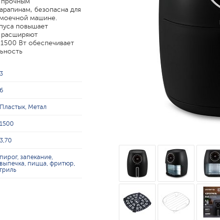
с прочным
арапинам, безопасна для
омоечной машине.
рпуса повышает
е расширяют
1500 Вт обеспечивает
льность
3
6
Пластык, Метал
1500
3,70
пирог, запекание,
выпечка, пицца, фритюр,
гриль