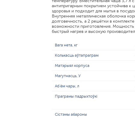
температуру. Вместительная чаша 3,7 л 
антипригарным покрытием устойчива к ц
здоровья и подходит для мытья в посуд
Внутренняя металлическая оболочка ко
долговечность, а 2 решётки в комплект
возможности приготовления. Мощность 
быстрый нагрев и высокую производите
Вага нета, кг
Колькасць аўтапраграм
Матэрыял корпуса
Магутнасць, У
Аб'ём чары, л
Праграмы падрыхтоўкі
Сістэмы абароны