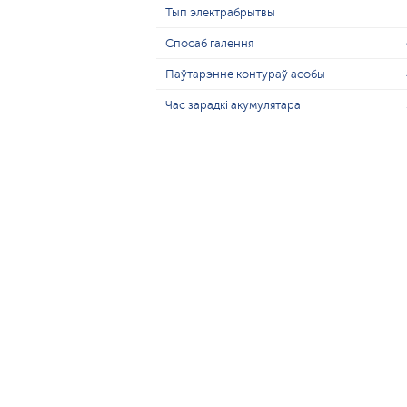
Тып электрабрытвы
Спосаб галення
Паўтарэнне контураў асобы
Час зарадкі акумулятара