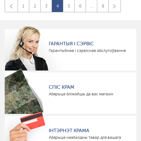
1
2
3
4
5
6
...
8
ГАРАНТЫЯ І СЭРВІС
Гарантыйнае і сэрвіснае абслугоўванне
СПІС КРАМ
Абярыце бліжэйшы да вас магазін
ІНТЭРНЭТ КРАМА
Абярыце неабходны тавар для вашага