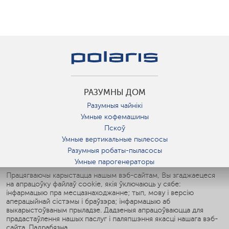
РАЗУМНЫ ДОМ
Разумныя чайнікі
Умные кофемашины
Пскоў
Умные вертикальные пылесосы
Разумныя робаты-пыласосы
Умные парогенераторы
Умные утюги
Працягваючы карыстацца нашым вэб-сайтам, Вы згаджаецеся
на апрацоўку файлаў cookie, якія ўключаюць у сябе:
Умные аэрогрили
інфармацыю пра месцазнаходжанне; тып, мову і версію
Умные мультиварки
аперацыйнай сістэмы і браўзэра; інфармацыю аб
Умные блендеры
выкарыстоўваным прыладзе. Дадзеныя апрацоўваюцца для
Разумныя ўвільгатняльнікі
прадастаўлення нашых паслуг і паляпшэння якасці нашага вэб-
сайта.
Падрабязна