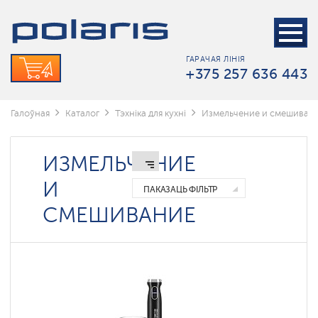
Блендары
і
Міксеры
ГАРАЧАЯ ЛІНІЯ
Кухонные
+375 257 636 443
машины
Сокавыціскалкі
Галоўная
Каталог
Тэхніка для кухні
Измельчение и смешиван
Мясарубкі
ИЗМЕЛЬЧЕНИЕ
И
ПАКАЗАЦЬ ФІЛЬТР
СМЕШИВАНИЕ