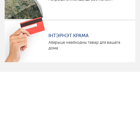
ІНТЭРНЭТ КРАМА
Абярыце неабходны тавар для вашага
дома