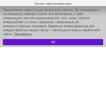
Умные парогенераторы
Умные утюги
Працягваючы карыстацца нашым вэб-сайтам, Вы згаджаецеся
на апрацоўку файлаў cookie, якія ўключаюць у сябе:
Умные аэрогрили
інфармацыю пра месцазнаходжанне; тып, мову і версію
Умные мультиварки
аперацыйнай сістэмы і браўзэра; інфармацыю аб
Умные блендеры
выкарыстоўваным прыладзе. Дадзеныя апрацоўваюцца для
Разумныя ўвільгатняльнікі
прадастаўлення нашых паслуг і паляпшэння якасці нашага вэб-
сайта.
Падрабязна
Умные вентиляторы
Умные ирригаторы
OK
Разумныя падлогавыя шалі
Умные роботы-мойщики окон
Разумныя мультиварки
Мерч Polaris IQ Home
КЛІМАТ
Увільгатняльнікі
Вентылятары
Паветраачышчальнікі
ТЭХНІКА ДЛЯ КУХНІ
Кававаркі і Кавамолкі