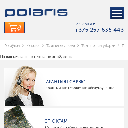
ГАРАЧАЯ ЛІНІЯ
+375 257 636 443
Галоўная
Каталог
Тэхніка для дома
Техника для уборки
Пы
Па вашым запыце нічога не знойдзена
ГАРАНТЫЯ І СЭРВІС
Гарантыйнае і сэрвіснае абслугоўванне
СПІС КРАМ
Абярыце бліжэйшы да вас магазін