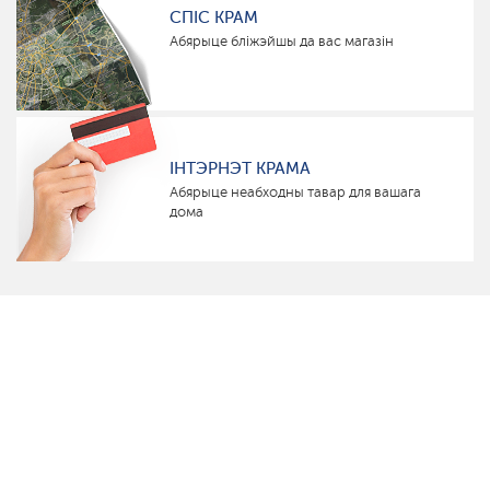
СПІС КРАМ
Абярыце бліжэйшы да вас магазін
ІНТЭРНЭТ КРАМА
Абярыце неабходны тавар для вашага
дома