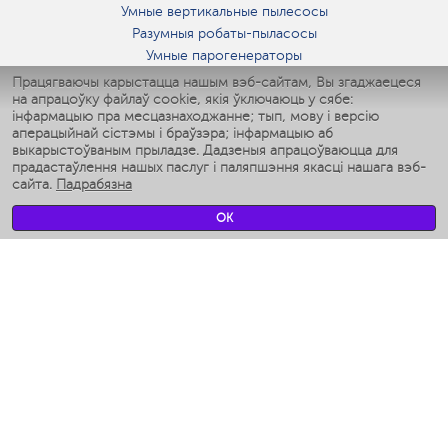
Умные вертикальные пылесосы
Разумныя робаты-пыласосы
Умные парогенераторы
Умные утюги
Працягваючы карыстацца нашым вэб-сайтам, Вы згаджаецеся
на апрацоўку файлаў cookie, якія ўключаюць у сябе:
Умные аэрогрили
інфармацыю пра месцазнаходжанне; тып, мову і версію
Умные мультиварки
аперацыйнай сістэмы і браўзэра; інфармацыю аб
Умные блендеры
выкарыстоўваным прыладзе. Дадзеныя апрацоўваюцца для
Разумныя ўвільгатняльнікі
прадастаўлення нашых паслуг і паляпшэння якасці нашага вэб-
сайта.
Падрабязна
Умные вентиляторы
Умные ирригаторы
OK
Разумныя падлогавыя шалі
Умные роботы-мойщики окон
Разумныя мультиварки
Мерч Polaris IQ Home
КЛІМАТ
Увільгатняльнікі
Вентылятары
Паветраачышчальнікі
ТЭХНІКА ДЛЯ КУХНІ