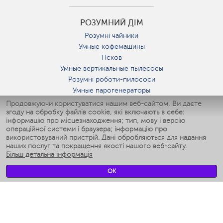
РОЗУМНИЙ ДІМ
Розумні чайники
Умные кофемашины
Псков
Умные вертикальные пылесосы
Розумні роботи-пилососи
Умные парогенераторы
Умные утюги
Продовжуючи користуватися нашим веб-сайтом, Ви даєте
згоду на обробку файлів cookie, які включають в себе:
Умные аэрогрили
інформацію про місцезнаходження; тип, мову і версію
Умные мультиварки
операційної системи і браузера; інформацію про
Умные блендеры
використовуваний пристрій. Дані обробляються для надання
Розумні зволожувачі
наших послуг та покращення якості нашого веб-сайту.
Більш детальна інформація
Умные вентиляторы
Умные ирригаторы
OK
Розумні підлогові ваги
Умные роботы-мойщики окон
Розумні мультиварки
Мерч Polaris IQ Home