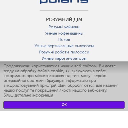
РОЗУМНИЙ ДІМ
Розумні чайники
Умные кофемашины
Псков
Умные вертикальные пылесосы
Розумні роботи-пилососи
Умные парогенераторы
Умные утюги
Продовжуючи користуватися нашим веб-сайтом, Ви даєте
згоду на обробку файлів cookie, які включають в себе:
Умные аэрогрили
інформацію про місцезнаходження; тип, мову і версію
Умные мультиварки
операційної системи і браузера; інформацію про
Умные блендеры
використовуваний пристрій. Дані обробляються для надання
Розумні зволожувачі
наших послуг та покращення якості нашого веб-сайту.
Більш детальна інформація
Умные вентиляторы
Умные ирригаторы
OK
Розумні підлогові ваги
Умные роботы-мойщики окон
Розумні мультиварки
Мерч Polaris IQ Home