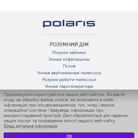
РОЗУМНИЙ ДІМ
Розумні чайники
Умные кофемашины
Псков
Умные вертикальные пылесосы
Розумні роботи-пилососи
Умные парогенераторы
Умные утюги
Продовжуючи користуватися нашим веб-сайтом, Ви даєте
згоду на обробку файлів cookie, які включають в себе:
Умные аэрогрили
інформацію про місцезнаходження; тип, мову і версію
Умные мультиварки
операційної системи і браузера; інформацію про
Умные блендеры
використовуваний пристрій. Дані обробляються для надання
Розумні зволожувачі
наших послуг та покращення якості нашого веб-сайту.
Більш детальна інформація
Умные вентиляторы
Умные ирригаторы
OK