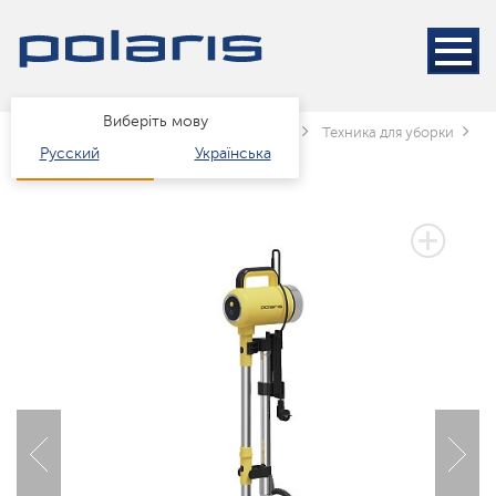
Виберіть мову
Головна
Каталог
Техніка для дому
Техника для уборки
П
Русский
Українська
3 РОКИ ГАРАНТІЇ