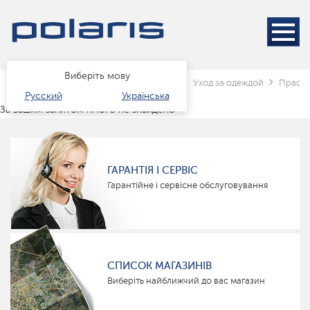
Виберіть мову
Головна
Каталог
Техніка для дому
Уход за одеждой
Праск
Русский
Українська
За вашим запитом нічого не знайдено
ГАРАНТІЯ І СЕРВІС
Гарантійне і сервісне обслуговування
СПИСОК МАГАЗИНІВ
Виберіть найближчий до вас магазин