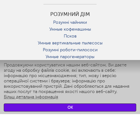
РОЗУМНИЙ ДІМ
Розумні чайники
Умные кофемашины
Псков
Умные вертикальные пылесосы
Розумні роботи-пилососи
Умные парогенераторы
Умные утюги
Продовжуючи користуватися нашим веб-сайтом, Ви даєте
згоду на обробку файлів cookie, які включають в себе:
Умные аэрогрили
інформацію про місцезнаходження; тип, мову і версію
Умные мультиварки
операційної системи і браузера; інформацію про
Умные блендеры
використовуваний пристрій. Дані обробляються для надання
Розумні зволожувачі
наших послуг та покращення якості нашого веб-сайту.
Більш детальна інформація
Умные вентиляторы
Умные ирригаторы
OK
Розумні підлогові ваги
Умные роботы-мойщики окон
Розумні мультиварки
Мерч Polaris IQ Home